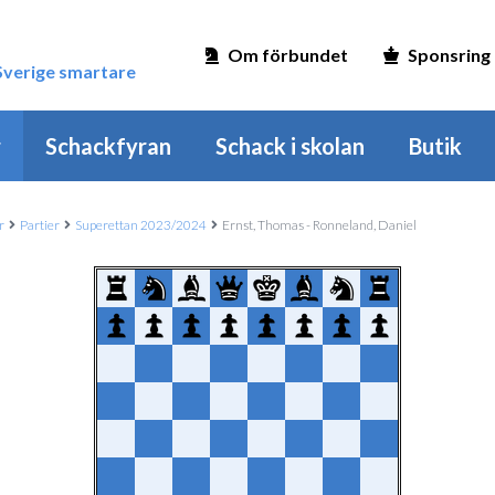
Om förbundet
Sponsring
 Sverige smartare
r
Schackfyran
Schack i skolan
Butik
r
Partier
Superettan 2023/2024
Ernst, Thomas - Ronneland, Daniel