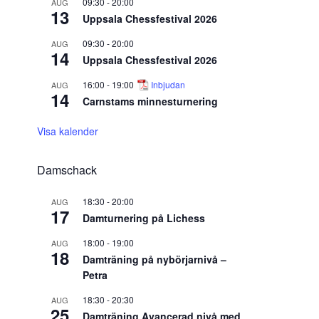
09:30
-
20:00
AUG
13
Uppsala Chessfestival 2026
09:30
-
20:00
AUG
14
Uppsala Chessfestival 2026
16:00
-
19:00
Inbjudan
AUG
14
Carnstams minnesturnering
Visa kalender
Damschack
18:30
-
20:00
AUG
17
Damturnering på Lichess
18:00
-
19:00
AUG
18
Damträning på nybörjarnivå –
Petra
18:30
-
20:30
AUG
25
Damträning Avancerad nivå med