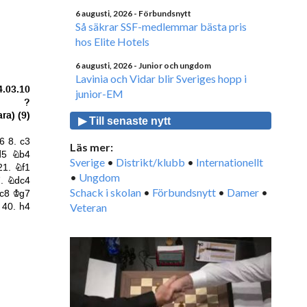
6 augusti, 2026
- Förbundsnytt
Så säkrar SSF-medlemmar bästa pris
hos Elite Hotels
6 augusti, 2026
- Junior och ungdom
Lavinia och Vidar blir Sveriges hopp i
junior-EM
▶ Till senaste nytt
Läs mer:
Sverige
•
Distrikt/klubb
•
Internationellt
•
Ungdom
Schack i skolan
•
Förbundsnytt
•
Damer
•
Veteran