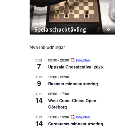
Spela schacktävling
Nya inbjudningar
09:30
-
20:00
Inbjudan
AUG
7
Uppsala Chessfestival 2026
13:00
-
22:00
AUG
9
Rasmus minnesturnering
08:00
-
17:00
AUG
14
West Coast Chess Open,
Göteborg
16:00
-
19:00
Inbjudan
AUG
14
Carnstams minnesturnering