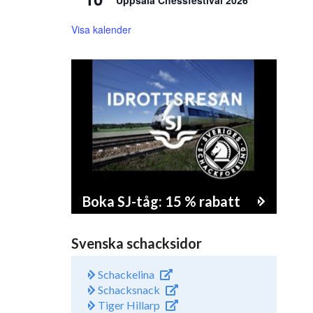
Uppsala Chessfestival 2026
Visa kalender
Boka SJ-tåg: 15 % rabatt
Svenska schacksidor
Schackelina
Schacksnack
Tiger Hillarp