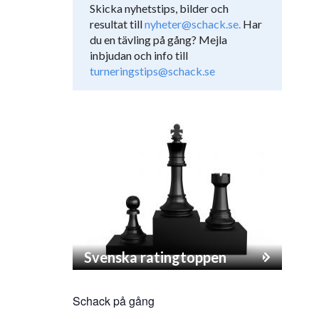
Skicka nyhetstips, bilder och
resultat till
nyheter@schack.se.
Har
du en tävling på gång? Mejla
inbjudan och info till
turneringstips@schack.se
Svenska ratingtoppen
Schack på gång