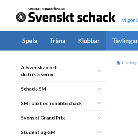
Vi gör
Spela
Träna
Klubbar
Tävlinga
Tävlinga
Allsvenskan och
distriktsserier
Schack-SM
SM i blixt och snabbschack
Svenskt Grand Prix
Studentlag-SM