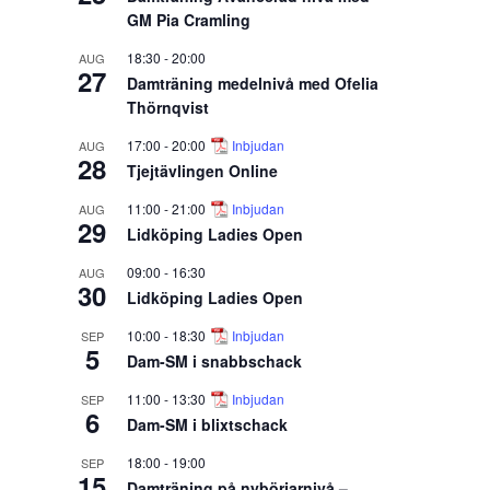
GM Pia Cramling
18:30
-
20:00
AUG
27
Damträning medelnivå med Ofelia
Thörnqvist
17:00
-
20:00
Inbjudan
AUG
28
Tjejtävlingen Online
11:00
-
21:00
Inbjudan
AUG
29
Lidköping Ladies Open
09:00
-
16:30
AUG
30
Lidköping Ladies Open
10:00
-
18:30
Inbjudan
SEP
5
Dam-SM i snabbschack
11:00
-
13:30
Inbjudan
SEP
6
Dam-SM i blixtschack
18:00
-
19:00
SEP
15
Damträning på nybörjarnivå –