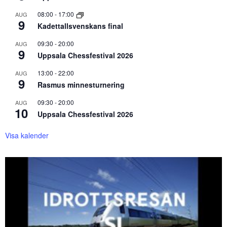
08:00
-
17:00
AUG
9
Kadettallsvenskans final
09:30
-
20:00
AUG
9
Uppsala Chessfestival 2026
13:00
-
22:00
AUG
9
Rasmus minnesturnering
09:30
-
20:00
AUG
10
Uppsala Chessfestival 2026
Visa kalender