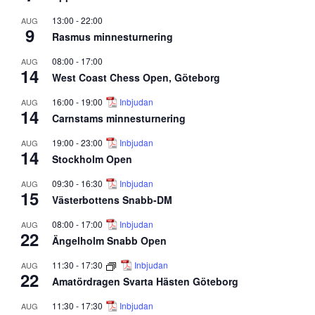
13:00
-
22:00
AUG
9
Rasmus minnesturnering
08:00
-
17:00
AUG
14
West Coast Chess Open, Göteborg
16:00
-
19:00
Inbjudan
AUG
14
Carnstams minnesturnering
19:00
-
23:00
Inbjudan
AUG
14
Stockholm Open
09:30
-
16:30
Inbjudan
AUG
15
Västerbottens Snabb-DM
08:00
-
17:00
Inbjudan
AUG
22
Ängelholm Snabb Open
11:30
-
17:30
Inbjudan
AUG
22
Amatördragen Svarta Hästen Göteborg
11:30
-
17:30
Inbjudan
AUG