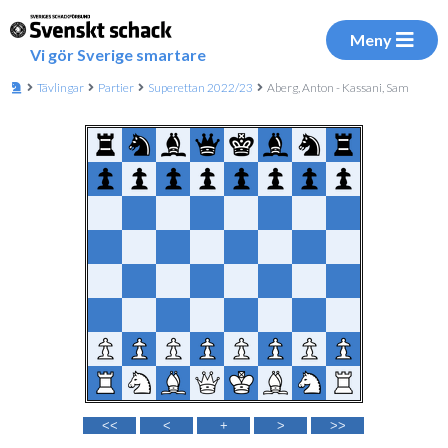
Meny
Vi gör Sverige smartare
Tävlingar
Partier
Superettan 2022/23
Aberg, Anton - Kassani, Sam