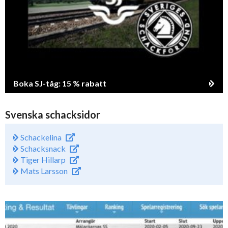
Boka SJ-tåg: 15 % rabatt
Svenska schacksidor
Schackelina
Schacksnack
Tiger Hillarp
Mats Larsson