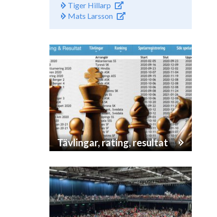
Tiger Hillarp
Mats Larsson
Tävlingar, rating, resultat