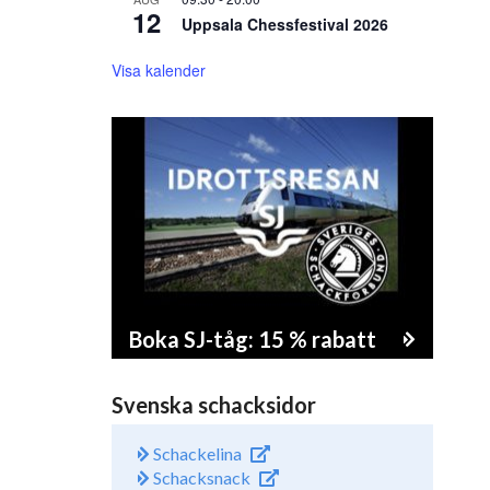
12
Uppsala Chessfestival 2026
Visa kalender
Boka SJ-tåg: 15 % rabatt
Svenska schacksidor
Schackelina
Schacksnack