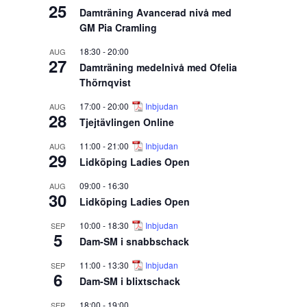
25
Damträning Avancerad nivå med
GM Pia Cramling
18:30
-
20:00
AUG
27
Damträning medelnivå med Ofelia
Thörnqvist
17:00
-
20:00
Inbjudan
AUG
28
Tjejtävlingen Online
11:00
-
21:00
Inbjudan
AUG
29
Lidköping Ladies Open
09:00
-
16:30
AUG
30
Lidköping Ladies Open
10:00
-
18:30
Inbjudan
SEP
5
Dam-SM i snabbschack
11:00
-
13:30
Inbjudan
SEP
6
Dam-SM i blixtschack
18:00
-
19:00
SEP