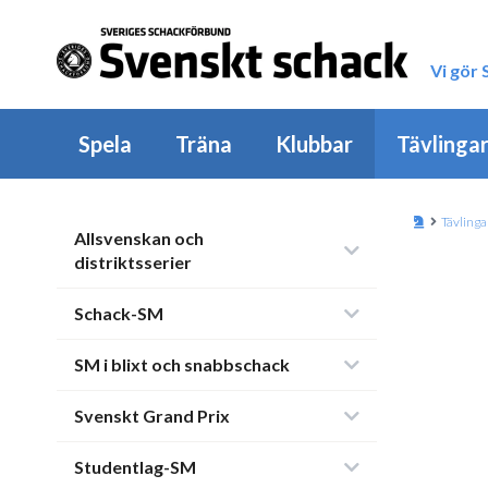
Vi gör
Spela
Träna
Klubbar
Tävlinga
Tävlinga
Allsvenskan och
distriktsserier
Schack-SM
SM i blixt och snabbschack
Svenskt Grand Prix
Studentlag-SM