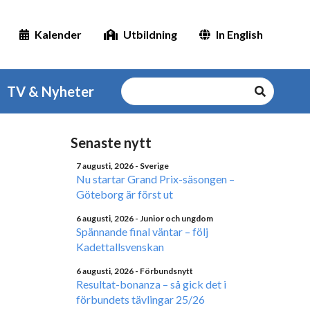
Kalender
Utbildning
In English
TV & Nyheter
Senaste nytt
7 augusti, 2026
- Sverige
Nu startar Grand Prix-säsongen –
Göteborg är först ut
6 augusti, 2026
- Junior och ungdom
Spännande final väntar – följ
Kadettallsvenskan
6 augusti, 2026
- Förbundsnytt
Resultat-bonanza – så gick det i
förbundets tävlingar 25/26