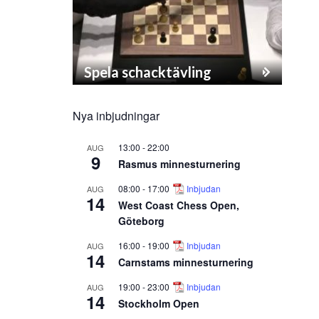
Spela schacktävling
Nya inbjudningar
13:00
-
22:00
AUG
9
Rasmus minnesturnering
08:00
-
17:00
Inbjudan
AUG
14
West Coast Chess Open,
Göteborg
16:00
-
19:00
Inbjudan
AUG
14
Carnstams minnesturnering
19:00
-
23:00
Inbjudan
AUG
14
Stockholm Open