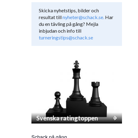
Skicka nyhetstips, bilder och
resultat till
nyheter@schack.se.
Har
du en tävling på gång? Mejla
inbjudan och info till
turneringstips@schack.se
Svenska ratingtoppen
Schack på gång