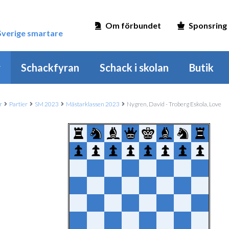
Om förbundet
Sponsring
 Sverige smartare
r
Schackfyran
Schack i skolan
Butik
r
Partier
SM 2023
Mästarklassen 2023
Nygren, David - Troberg Eskola, Love