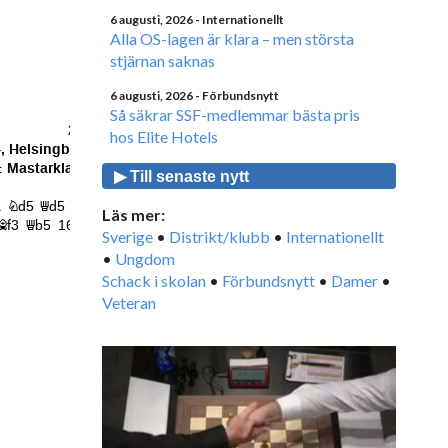
6 augusti, 2026
- Internationellt
Alla OS-lagen är klara – men största
stjärnan saknas
6 augusti, 2026
- Förbundsnytt
Så säkrar SSF-medlemmar bästa pris
hos Elite Hotels
▶ Till senaste nytt
Läs mer:
Sverige
•
Distrikt/klubb
•
Internationellt
•
Ungdom
Schack i skolan
•
Förbundsnytt
•
Damer
•
Veteran