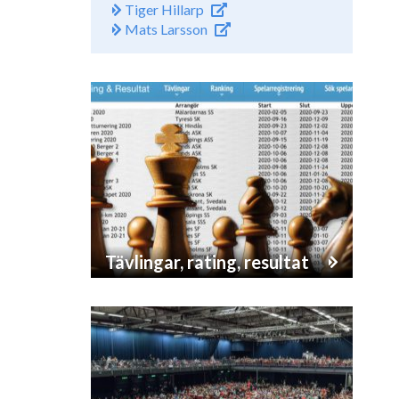
Tiger Hillarp
Mats Larsson
Tävlingar, rating, resultat