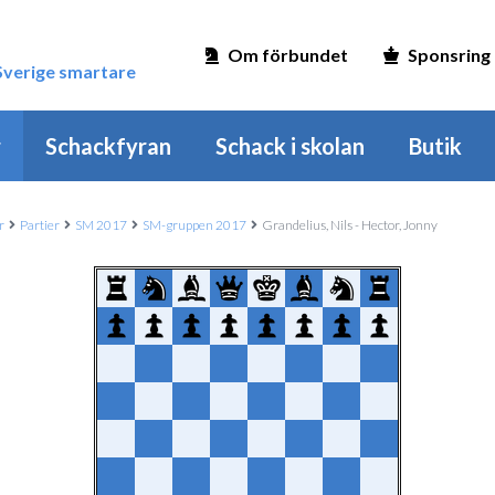
Om förbundet
Sponsring
 Sverige smartare
r
Schackfyran
Schack i skolan
Butik
r
Partier
SM 2017
SM-gruppen 2017
Grandelius, Nils - Hector, Jonny