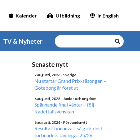
Kalender
Utbildning
In English
TV & Nyheter
Senaste nytt
7 augusti, 2026
- Sverige
Nu startar Grand Prix-säsongen –
Göteborg är först ut
6 augusti, 2026
- Junior och ungdom
Spännande final väntar – följ
Kadettallsvenskan
6 augusti, 2026
- Förbundsnytt
Resultat-bonanza – så gick det i
förbundets tävlingar 25/26