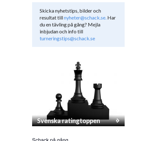
Skicka nyhetstips, bilder och
resultat till
nyheter@schack.se.
Har
du en tävling på gång? Mejla
inbjudan och info till
turneringstips@schack.se
Svenska ratingtoppen
Schack på gång