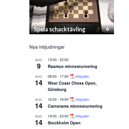
Spela schacktävling
Nya inbjudningar
13:00
-
22:00
AUG
9
Rasmus minnesturnering
08:00
-
17:00
Inbjudan
AUG
14
West Coast Chess Open,
Göteborg
16:00
-
19:00
Inbjudan
AUG
14
Carnstams minnesturnering
19:00
-
23:00
Inbjudan
AUG
14
Stockholm Open