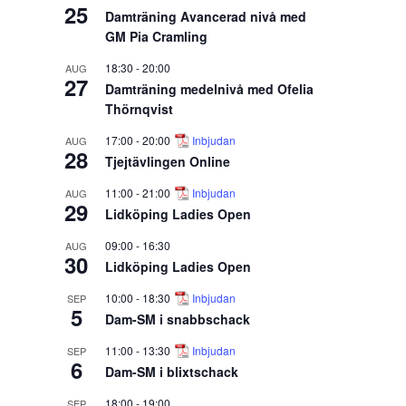
25
Damträning Avancerad nivå med
GM Pia Cramling
18:30
-
20:00
AUG
27
Damträning medelnivå med Ofelia
Thörnqvist
17:00
-
20:00
Inbjudan
AUG
28
Tjejtävlingen Online
11:00
-
21:00
Inbjudan
AUG
29
Lidköping Ladies Open
09:00
-
16:30
AUG
30
Lidköping Ladies Open
10:00
-
18:30
Inbjudan
SEP
5
Dam-SM i snabbschack
11:00
-
13:30
Inbjudan
SEP
6
Dam-SM i blixtschack
18:00
-
19:00
SEP