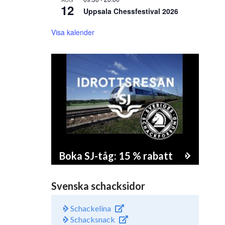
12
Uppsala Chessfestival 2026
Visa kalender
Boka SJ-tåg: 15 % rabatt
Svenska schacksidor
Schackelina
Schacksnack