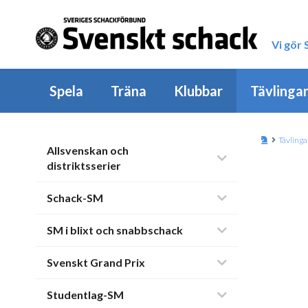
Vi gör
Spela
Träna
Klubbar
Tävlinga
Tävlinga
Allsvenskan och
distriktsserier
Schack-SM
SM i blixt och snabbschack
Svenskt Grand Prix
Studentlag-SM