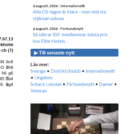
6 augusti, 2026
- Internationellt
Alla OS-lagen är klara – men största
stjärnan saknas
6 augusti, 2026
- Förbundsnytt
Så säkrar SSF-medlemmar bästa pris
hos Elite Hotels
▶ Till senaste nytt
Läs mer:
Sverige
•
Distrikt/klubb
•
Internationellt
•
Ungdom
Schack i skolan
•
Förbundsnytt
•
Damer
•
Veteran