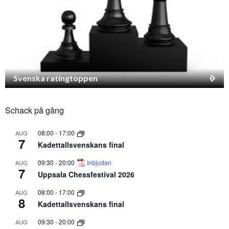
Svenska ratingtoppen
Schack på gång
08:00
-
17:00
AUG
7
Kadettallsvenskans final
09:30
-
20:00
Inbjudan
AUG
7
Uppsala Chessfestival 2026
08:00
-
17:00
AUG
8
Kadettallsvenskans final
09:30
-
20:00
AUG