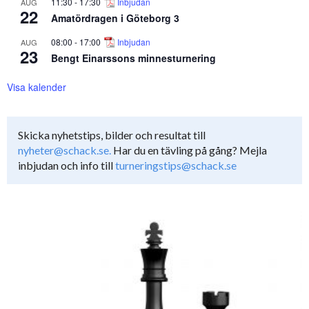
11:30
-
17:30
Inbjudan
AUG
22
Amatördragen i Göteborg 3
08:00
-
17:00
Inbjudan
AUG
23
Bengt Einarssons minnesturnering
Visa kalender
Skicka nyhetstips, bilder och resultat till
nyheter@schack.se.
Har du en tävling på gång? Mejla
inbjudan och info till
turneringstips@schack.se