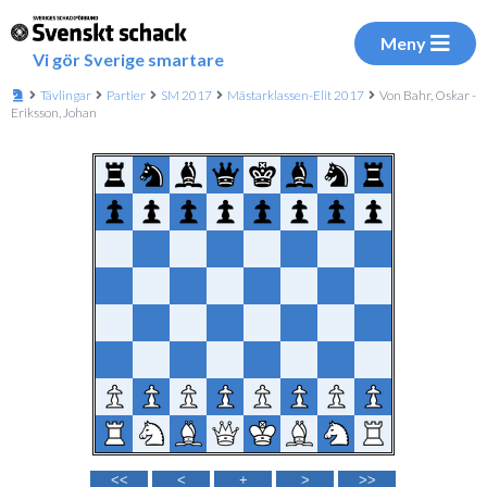
Meny
Vi gör Sverige smartare
Tävlingar
Partier
SM 2017
Mästarklassen-Elit 2017
Von Bahr, Oskar -
Eriksson, Johan