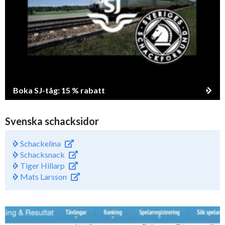
Boka SJ-tåg: 15 % rabatt
Svenska schacksidor
Schackelina
Schacksnack
Tiger Hillarp
Mats Larsson