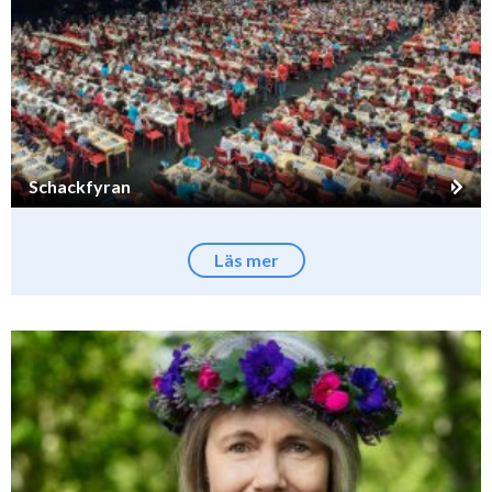
Schackfyran
Läs mer