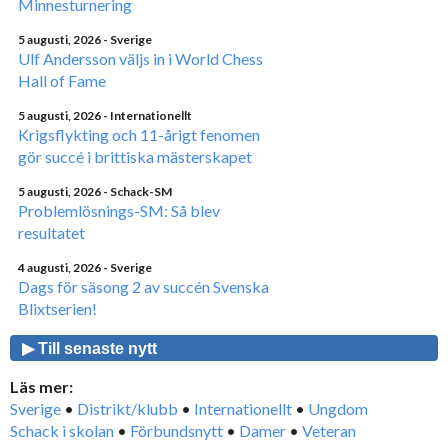
Minnesturnering
5 augusti, 2026
- Sverige
Ulf Andersson väljs in i World Chess
Hall of Fame
5 augusti, 2026
- Internationellt
Krigsflykting och 11-årigt fenomen
gör succé i brittiska mästerskapet
5 augusti, 2026
- Schack-SM
Problemlösnings-SM: Så blev
resultatet
4 augusti, 2026
- Sverige
Dags för säsong 2 av succén Svenska
Blixtserien!
▶ Till senaste nytt
Läs mer:
Sverige
•
Distrikt/klubb
•
Internationellt
•
Ungdom
Schack i skolan
•
Förbundsnytt
•
Damer
•
Veteran