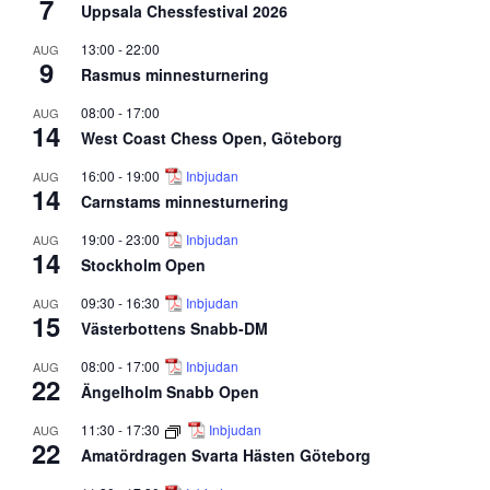
7
Uppsala Chessfestival 2026
13:00
-
22:00
AUG
9
Rasmus minnesturnering
08:00
-
17:00
AUG
14
West Coast Chess Open, Göteborg
16:00
-
19:00
Inbjudan
AUG
14
Carnstams minnesturnering
19:00
-
23:00
Inbjudan
AUG
14
Stockholm Open
09:30
-
16:30
Inbjudan
AUG
15
Västerbottens Snabb-DM
08:00
-
17:00
Inbjudan
AUG
22
Ängelholm Snabb Open
11:30
-
17:30
Inbjudan
AUG
22
Amatördragen Svarta Hästen Göteborg