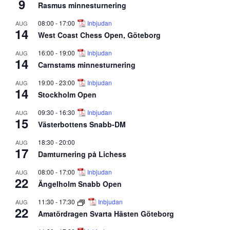
9
Rasmus minnesturnering
08:00
-
17:00
Inbjudan
AUG
14
West Coast Chess Open, Göteborg
16:00
-
19:00
Inbjudan
AUG
14
Carnstams minnesturnering
19:00
-
23:00
Inbjudan
AUG
14
Stockholm Open
09:30
-
16:30
Inbjudan
AUG
15
Västerbottens Snabb-DM
18:30
-
20:00
AUG
17
Damturnering på Lichess
08:00
-
17:00
Inbjudan
AUG
22
Ängelholm Snabb Open
11:30
-
17:30
Inbjudan
AUG
22
Amatördragen Svarta Hästen Göteborg