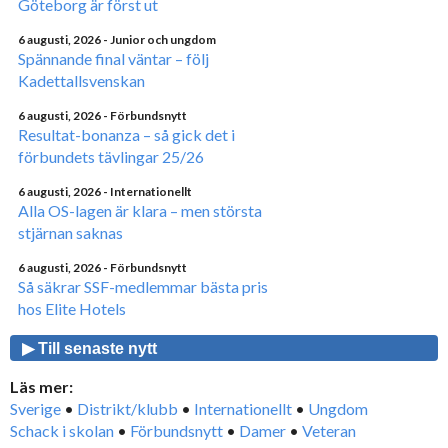
Göteborg är först ut
6 augusti, 2026
- Junior och ungdom
Spännande final väntar – följ
Kadettallsvenskan
6 augusti, 2026
- Förbundsnytt
Resultat-bonanza – så gick det i
förbundets tävlingar 25/26
6 augusti, 2026
- Internationellt
Alla OS-lagen är klara – men största
stjärnan saknas
6 augusti, 2026
- Förbundsnytt
Så säkrar SSF-medlemmar bästa pris
hos Elite Hotels
▶ Till senaste nytt
Läs mer:
Sverige
•
Distrikt/klubb
•
Internationellt
•
Ungdom
Schack i skolan
•
Förbundsnytt
•
Damer
•
Veteran