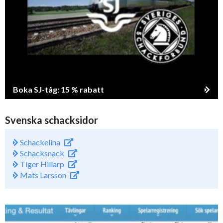
Boka SJ-tåg: 15 % rabatt
Svenska schacksidor
Schackelina
Schacksnack
Tiger Hillarp
Mats Larsson