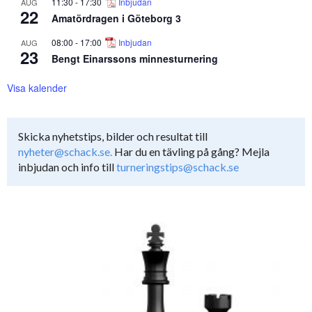
11:30
-
17:30
Inbjudan
AUG
22
Amatördragen i Göteborg 3
08:00
-
17:00
Inbjudan
AUG
23
Bengt Einarssons minnesturnering
Visa kalender
Skicka nyhetstips, bilder och resultat till
nyheter@schack.se.
Har du en tävling på gång? Mejla
inbjudan och info till
turneringstips@schack.se