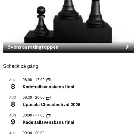
Svenska ratingtoppen
Schack på gång
08:00
-
17:00
AUG
8
Kadettallsvenskans final
09:30
-
20:00
AUG
8
Uppsala Chessfestival 2026
08:00
-
17:00
AUG
9
Kadettallsvenskans final
09:30
-
20:00
AUG