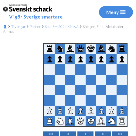
Meny
Vi gör Sverige smartare
Tävlingar
Partier
Skol-SM 2024 Klass A
Sniegon, Filip - Abdulkader,
Ahmad