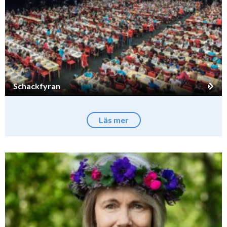
Schackfyran
Läs mer