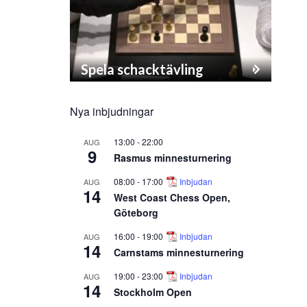
Spela schacktävling
Nya inbjudningar
13:00
-
22:00
AUG
9
Rasmus minnesturnering
08:00
-
17:00
Inbjudan
AUG
14
West Coast Chess Open,
Göteborg
16:00
-
19:00
Inbjudan
AUG
14
Carnstams minnesturnering
19:00
-
23:00
Inbjudan
AUG
14
Stockholm Open