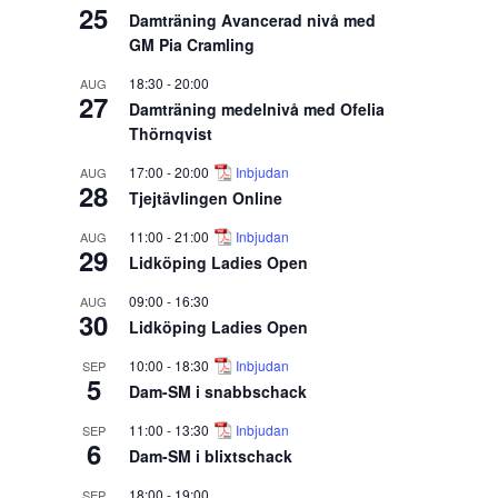
25
Damträning Avancerad nivå med
GM Pia Cramling
18:30
-
20:00
AUG
27
Damträning medelnivå med Ofelia
Thörnqvist
17:00
-
20:00
Inbjudan
AUG
28
Tjejtävlingen Online
11:00
-
21:00
Inbjudan
AUG
29
Lidköping Ladies Open
09:00
-
16:30
AUG
30
Lidköping Ladies Open
10:00
-
18:30
Inbjudan
SEP
5
Dam-SM i snabbschack
11:00
-
13:30
Inbjudan
SEP
6
Dam-SM i blixtschack
18:00
-
19:00
SEP