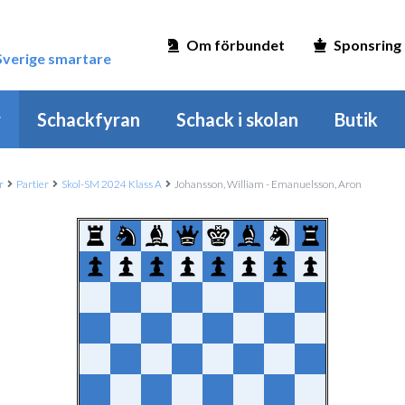
Om förbundet
Sponsring
 Sverige smartare
r
Schackfyran
Schack i skolan
Butik
r
Partier
Skol-SM 2024 Klass A
Johansson, William - Emanuelsson, Aron