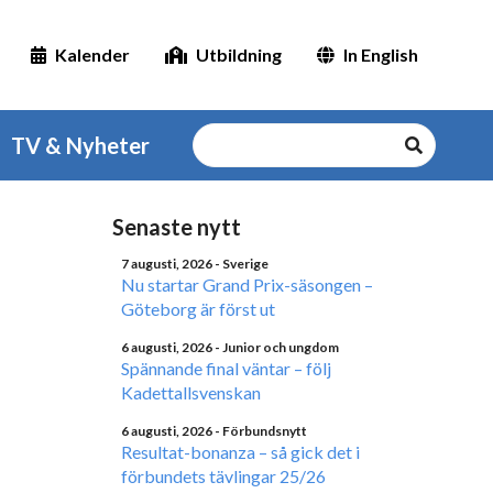
Kalender
Utbildning
In English
TV & Nyheter
Senaste nytt
7 augusti, 2026
- Sverige
Nu startar Grand Prix-säsongen –
Göteborg är först ut
6 augusti, 2026
- Junior och ungdom
Spännande final väntar – följ
Kadettallsvenskan
6 augusti, 2026
- Förbundsnytt
Resultat-bonanza – så gick det i
förbundets tävlingar 25/26