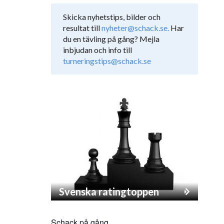
Skicka nyhetstips, bilder och
resultat till
nyheter@schack.se.
Har
du en tävling på gång? Mejla
inbjudan och info till
turneringstips@schack.se
Svenska ratingtoppen
Schack på gång