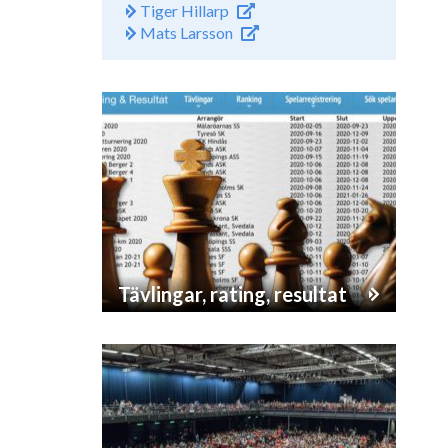
Tiger Hillarp
Mats Larsson
Tävlingar, rating, resultat