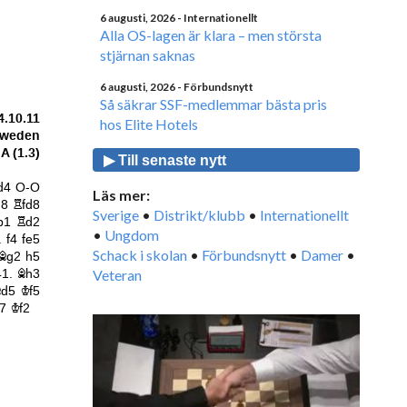
6 augusti, 2026
- Internationellt
Alla OS-lagen är klara – men största
stjärnan saknas
6 augusti, 2026
- Förbundsnytt
Så säkrar SSF-medlemmar bästa pris
hos Elite Hotels
▶ Till senaste nytt
Läs mer:
Sverige
•
Distrikt/klubb
•
Internationellt
•
Ungdom
Schack i skolan
•
Förbundsnytt
•
Damer
•
Veteran