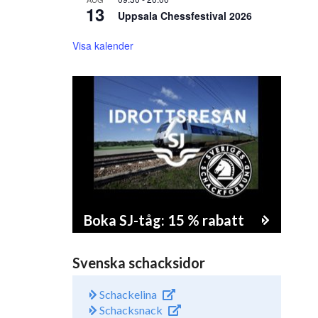
13
Uppsala Chessfestival 2026
Visa kalender
Boka SJ-tåg: 15 % rabatt
Svenska schacksidor
Schackelina
Schacksnack