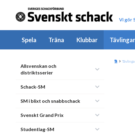
Vi gör
Spela
Träna
Klubbar
Tävlinga
Tävlinga
Allsvenskan och
distriktsserier
Schack-SM
SM i blixt och snabbschack
Svenskt Grand Prix
Studentlag-SM