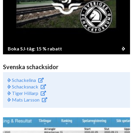
Boka SJ-tåg: 15 % rabatt
Svenska schacksidor
Schackelina
Schacksnack
Tiger Hillarp
Mats Larsson