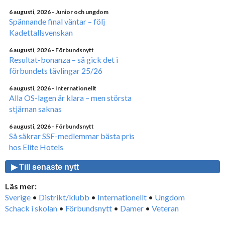
6 augusti, 2026
- Junior och ungdom
Spännande final väntar – följ
Kadettallsvenskan
6 augusti, 2026
- Förbundsnytt
Resultat-bonanza – så gick det i
förbundets tävlingar 25/26
6 augusti, 2026
- Internationellt
Alla OS-lagen är klara – men största
stjärnan saknas
6 augusti, 2026
- Förbundsnytt
Så säkrar SSF-medlemmar bästa pris
hos Elite Hotels
▶ Till senaste nytt
Läs mer:
Sverige
•
Distrikt/klubb
•
Internationellt
•
Ungdom
Schack i skolan
•
Förbundsnytt
•
Damer
•
Veteran