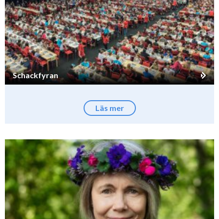
Schackfyran
Läs mer