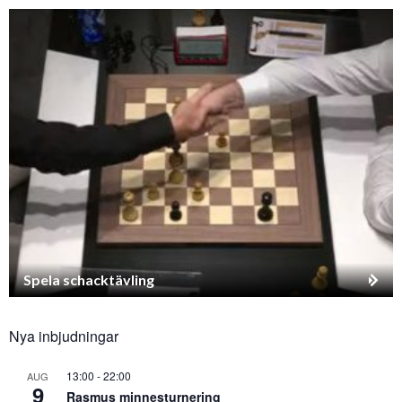
Spela schacktävling
Nya inbjudningar
13:00
-
22:00
AUG
9
Rasmus minnesturnering