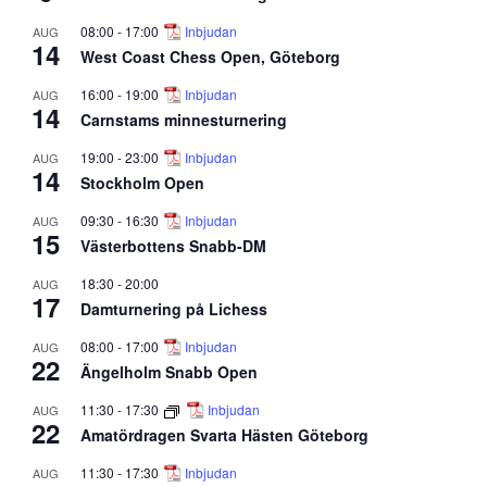
08:00
-
17:00
Inbjudan
AUG
14
West Coast Chess Open, Göteborg
16:00
-
19:00
Inbjudan
AUG
14
Carnstams minnesturnering
19:00
-
23:00
Inbjudan
AUG
14
Stockholm Open
09:30
-
16:30
Inbjudan
AUG
15
Västerbottens Snabb-DM
18:30
-
20:00
AUG
17
Damturnering på Lichess
08:00
-
17:00
Inbjudan
AUG
22
Ängelholm Snabb Open
11:30
-
17:30
Inbjudan
AUG
22
Amatördragen Svarta Hästen Göteborg
11:30
-
17:30
Inbjudan
AUG