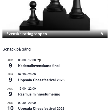
Svenska ratingtoppen
Schack på gång
08:00
-
17:00
AUG
9
Kadettallsvenskans final
09:30
-
20:00
AUG
9
Uppsala Chessfestival 2026
13:00
-
22:00
AUG
9
Rasmus minnesturnering
09:30
-
20:00
AUG
10
Uppsala Chessfestival 2026