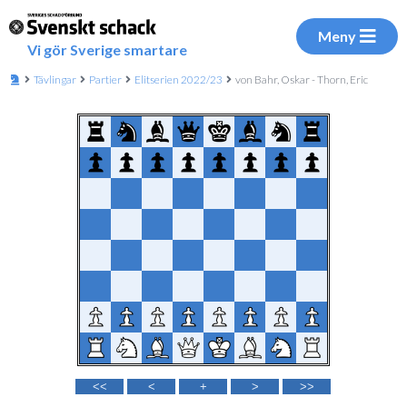
Meny
Vi gör Sverige smartare
Tävlingar
Partier
Elitserien 2022/23
von Bahr, Oskar - Thorn, Eric