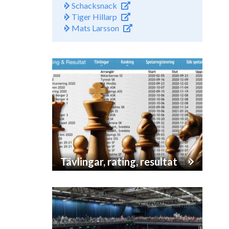
Schacksnack
Tiger Hillarp
Mats Larsson
Tävlingar, rating, resultat