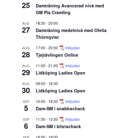
25
Damträning Avancerad nivå med
GM Pia Cramling
18:30
-
20:00
AUG
27
Damträning medelnivå med Ofelia
Thörnqvist
17:00
-
20:00
Inbjudan
AUG
28
Tjejtävlingen Online
11:00
-
21:00
Inbjudan
AUG
29
Lidköping Ladies Open
09:00
-
16:30
AUG
30
Lidköping Ladies Open
10:00
-
18:30
Inbjudan
SEP
5
Dam-SM i snabbschack
11:00
-
13:30
Inbjudan
SEP
6
Dam-SM i blixtschack
18:00
-
19:00
SEP