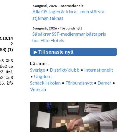
6 augusti, 2026
- Internationellt
Alla OS-lagen är klara – men största
stjärnan saknas
6 augusti, 2026
- Förbundsnytt
Så säkrar SSF-medlemmar bästa pris
hos Elite Hotels
▶ Till senaste nytt
Läs mer:
Sverige
•
Distrikt/klubb
•
Internationellt
•
Ungdom
Schack i skolan
•
Förbundsnytt
•
Damer
•
Veteran