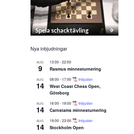
Spela schacktävling
Nya inbjudningar
13:00
-
22:00
AUG
9
Rasmus minnesturnering
08:00
-
17:00
Inbjudan
AUG
14
West Coast Chess Open,
Göteborg
16:00
-
19:00
Inbjudan
AUG
14
Carnstams minnesturnering
19:00
-
23:00
Inbjudan
AUG
14
Stockholm Open