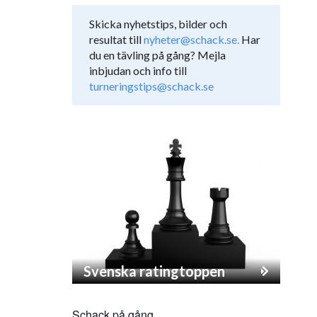
Skicka nyhetstips, bilder och
resultat till
nyheter@schack.se.
Har
du en tävling på gång? Mejla
inbjudan och info till
turneringstips@schack.se
Svenska ratingtoppen
Schack på gång