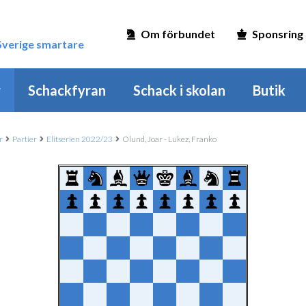
Om förbundet
Sponsring
 Sverige smartare
r
Schackfyran
Schack i skolan
Butik
r
Partier
Elitserien 2022/23
Olund, Joar - Lukez, Franko