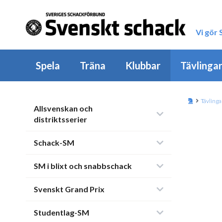
Vi gör
Spela
Träna
Klubbar
Tävlinga
Tävlinga
Allsvenskan och
distriktsserier
Schack-SM
SM i blixt och snabbschack
Svenskt Grand Prix
Studentlag-SM