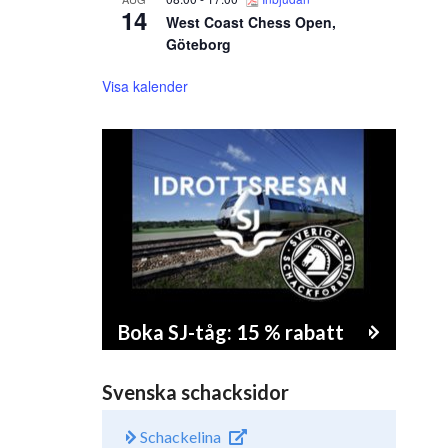
14
West Coast Chess Open,
Göteborg
Visa kalender
Boka SJ-tåg: 15 % rabatt
Svenska schacksidor
Schackelina