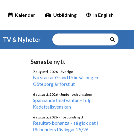
Kalender
Utbildning
In English
TV & Nyheter
Senaste nytt
7 augusti, 2026
- Sverige
Nu startar Grand Prix-säsongen –
Göteborg är först ut
6 augusti, 2026
- Junior och ungdom
Spännande final väntar – följ
Kadettallsvenskan
6 augusti, 2026
- Förbundsnytt
Resultat-bonanza – så gick det i
förbundets tävlingar 25/26