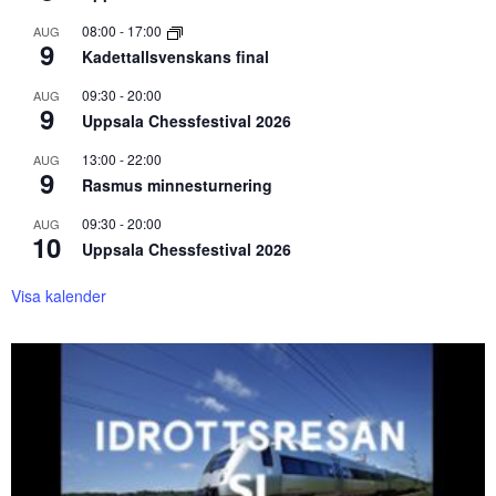
08:00
-
17:00
AUG
9
Kadettallsvenskans final
09:30
-
20:00
AUG
9
Uppsala Chessfestival 2026
13:00
-
22:00
AUG
9
Rasmus minnesturnering
09:30
-
20:00
AUG
10
Uppsala Chessfestival 2026
Visa kalender