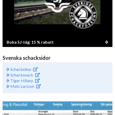
Boka SJ-tåg: 15 % rabatt
Svenska schacksidor
Schackelina
Schacksnack
Tiger Hillarp
Mats Larsson