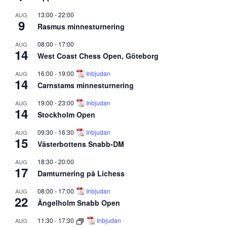
13:00
-
22:00
AUG
9
Rasmus minnesturnering
08:00
-
17:00
AUG
14
West Coast Chess Open, Göteborg
16:00
-
19:00
Inbjudan
AUG
14
Carnstams minnesturnering
19:00
-
23:00
Inbjudan
AUG
14
Stockholm Open
09:30
-
16:30
Inbjudan
AUG
15
Västerbottens Snabb-DM
18:30
-
20:00
AUG
17
Damturnering på Lichess
08:00
-
17:00
Inbjudan
AUG
22
Ängelholm Snabb Open
11:30
-
17:30
Inbjudan
AUG