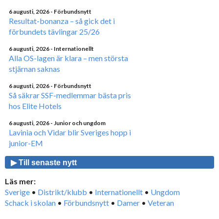
6 augusti, 2026
- Förbundsnytt
Resultat-bonanza – så gick det i
förbundets tävlingar 25/26
6 augusti, 2026
- Internationellt
Alla OS-lagen är klara – men största
stjärnan saknas
6 augusti, 2026
- Förbundsnytt
Så säkrar SSF-medlemmar bästa pris
hos Elite Hotels
6 augusti, 2026
- Junior och ungdom
Lavinia och Vidar blir Sveriges hopp i
junior-EM
▶ Till senaste nytt
Läs mer:
Sverige
•
Distrikt/klubb
•
Internationellt
•
Ungdom
Schack i skolan
•
Förbundsnytt
•
Damer
•
Veteran