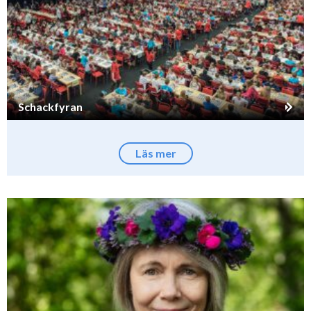
Schackfyran
Läs mer