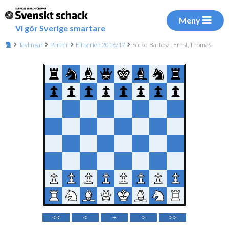
Meny
Vi gör Sverige smartare
Tävlingar
Partier
Elitserien 2016/17
Socko, Bartosz - Ernst, Thomas