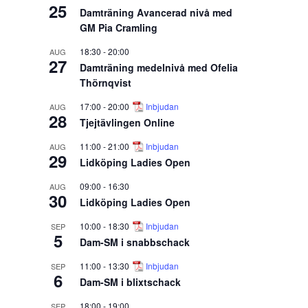
25
Damträning Avancerad nivå med
GM Pia Cramling
18:30
-
20:00
AUG
27
Damträning medelnivå med Ofelia
Thörnqvist
17:00
-
20:00
Inbjudan
AUG
28
Tjejtävlingen Online
11:00
-
21:00
Inbjudan
AUG
29
Lidköping Ladies Open
09:00
-
16:30
AUG
30
Lidköping Ladies Open
10:00
-
18:30
Inbjudan
SEP
5
Dam-SM i snabbschack
11:00
-
13:30
Inbjudan
SEP
6
Dam-SM i blixtschack
18:00
-
19:00
SEP