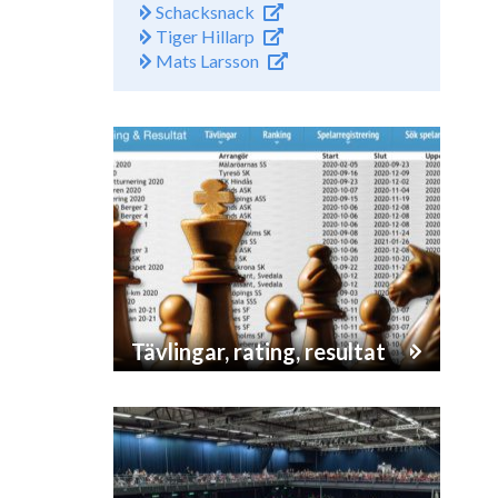
Schacksnack
Tiger Hillarp
Mats Larsson
Tävlingar, rating, resultat