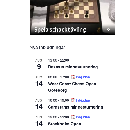
Spela schacktävling
Nya inbjudningar
13:00
-
22:00
AUG
9
Rasmus minnesturnering
08:00
-
17:00
Inbjudan
AUG
14
West Coast Chess Open,
Göteborg
16:00
-
19:00
Inbjudan
AUG
14
Carnstams minnesturnering
19:00
-
23:00
Inbjudan
AUG
14
Stockholm Open