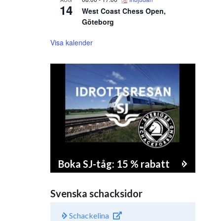
14
West Coast Chess Open,
Göteborg
Visa kalender
Boka SJ-tåg: 15 % rabatt
Svenska schacksidor
Schackelina