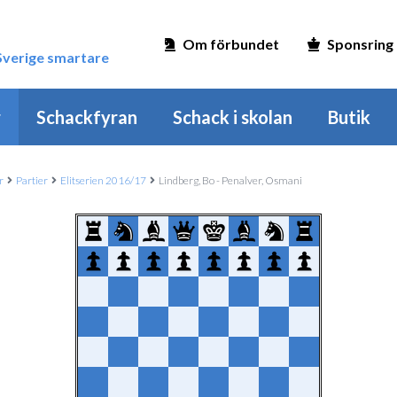
Om förbundet
Sponsring
 Sverige smartare
r
Schackfyran
Schack i skolan
Butik
r
Partier
Elitserien 2016/17
Lindberg, Bo - Penalver, Osmani