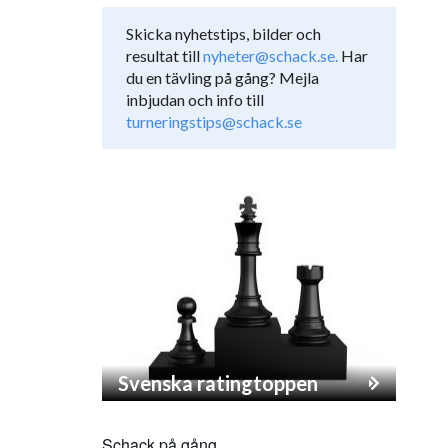
Skicka nyhetstips, bilder och
resultat till
nyheter@schack.se.
Har
du en tävling på gång? Mejla
inbjudan och info till
turneringstips@schack.se
Svenska ratingtoppen
Schack på gång