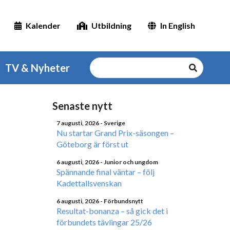
Kalender
Utbildning
In English
TV & Nyheter
Senaste nytt
7 augusti, 2026
- Sverige
Nu startar Grand Prix-säsongen –
Göteborg är först ut
6 augusti, 2026
- Junior och ungdom
Spännande final väntar – följ
Kadettallsvenskan
6 augusti, 2026
- Förbundsnytt
Resultat-bonanza – så gick det i
förbundets tävlingar 25/26