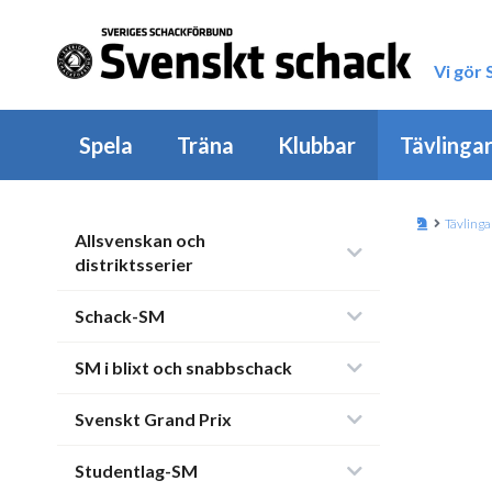
Vi gör
Spela
Träna
Klubbar
Tävlinga
Tävlinga
Allsvenskan och
distriktsserier
Schack-SM
SM i blixt och snabbschack
Svenskt Grand Prix
Studentlag-SM