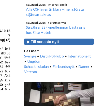
6 augusti, 2026
- Internationellt
Alla OS-lagen är klara – men största
stjärnan saknas
6 augusti, 2026
- Förbundsnytt
Så säkrar SSF-medlemmar bästa pris
hos Elite Hotels
▶ Till senaste nytt
Läs mer:
Sverige
•
Distrikt/klubb
•
Internationellt
•
Ungdom
Schack i skolan
•
Förbundsnytt
•
Damer
•
Veteran