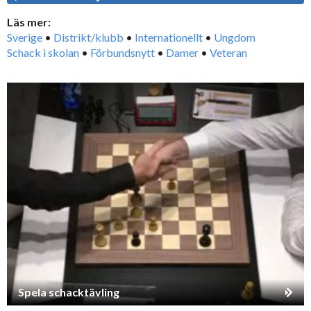
Läs mer:
Sverige
•
Distrikt/klubb
•
Internationellt
•
Ungdom
Schack i skolan
•
Förbundsnytt
•
Damer
•
Veteran
Spela schacktävling