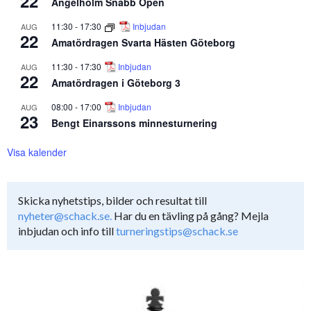
22
Ängelholm Snabb Open
11:30
-
17:30
Inbjudan
AUG
22
Amatördragen Svarta Hästen Göteborg
11:30
-
17:30
Inbjudan
AUG
22
Amatördragen i Göteborg 3
08:00
-
17:00
Inbjudan
AUG
23
Bengt Einarssons minnesturnering
Visa kalender
Skicka nyhetstips, bilder och resultat till
nyheter@schack.se.
Har du en tävling på gång? Mejla
inbjudan och info till
turneringstips@schack.se