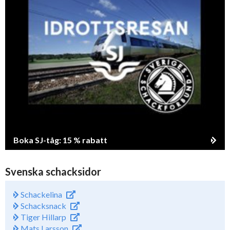
Boka SJ-tåg: 15 % rabatt
Svenska schacksidor
Schackelina
Schacksnack
Tiger Hillarp
Mats Larsson