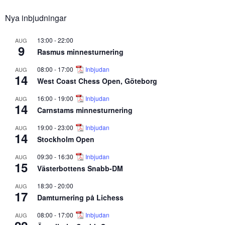
Nya inbjudningar
13:00
-
22:00
AUG
9
Rasmus minnesturnering
08:00
-
17:00
Inbjudan
AUG
14
West Coast Chess Open, Göteborg
16:00
-
19:00
Inbjudan
AUG
14
Carnstams minnesturnering
19:00
-
23:00
Inbjudan
AUG
14
Stockholm Open
09:30
-
16:30
Inbjudan
AUG
15
Västerbottens Snabb-DM
18:30
-
20:00
AUG
17
Damturnering på Lichess
08:00
-
17:00
Inbjudan
AUG