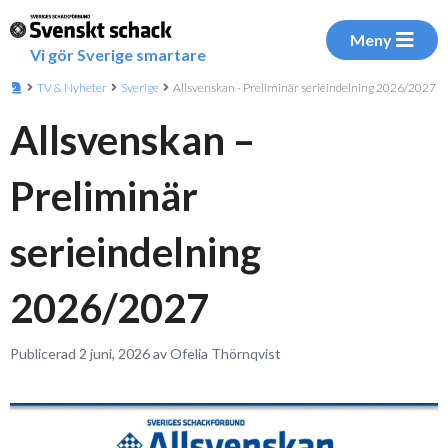
Meny
Vi gör Sverige smartare
TV & Nyheter
Sverige
Allsvenskan - Preliminär serieindelning 2026/2027
Allsvenskan –
Preliminär
serieindelning
2026/2027
Publicerad 2 juni, 2026 av Ofelia Thörnqvist