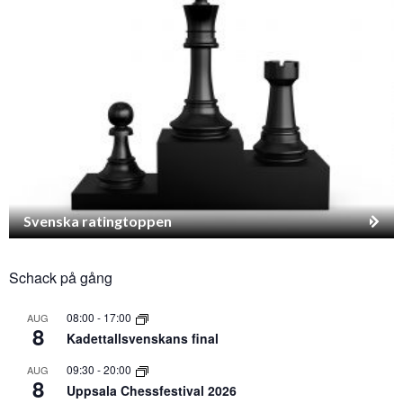
Svenska ratingtoppen
Schack på gång
08:00
-
17:00
AUG
8
Kadettallsvenskans final
09:30
-
20:00
AUG
8
Uppsala Chessfestival 2026