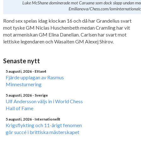
Luke McShane dominerade mot Caruana som dock slapp undan med b
Emilianova/Chess.com/iominternational
Rond sex spelas idag klockan 16 och då har Grandelius svart
mot tyske GM Niclas Huschenbeth medan Cramling har vit
mot armeniskan GM Elina Danelian. Carlsen har svart mot
lettiske legendaren och Wasaiten GM Alexej Shirov.
Senaste nytt
5 augusti, 2026
- Ettan4
Fjärde upplagan av Rasmus
Minnesturnering
5 augusti, 2026
- Sverige
Ulf Andersson väljs in i World Chess
Hall of Fame
5 augusti, 2026
- Internationellt
Krigsflykting och 11-årigt fenomen
gör succé i brittiska mästerskapet