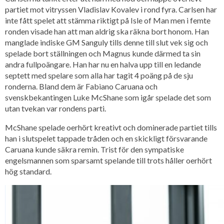
partiet mot vitryssen Vladislav Kovalev i rond fyra. Carlsen har
inte fått spelet att stämma riktigt på Isle of Man men i femte
ronden visade han att man aldrig ska räkna bort honom. Han
manglade indiske GM Sanguly tills denne till slut vek sig och
spelade bort ställningen och Magnus kunde därmed ta sin
andra fullpoängare. Han har nu en halva upp till en ledande
septett med spelare som alla har tagit 4 poäng på de sju
ronderna. Bland dem är Fabiano Caruana och
svenskbekantingen Luke McShane som igår spelade det som
utan tvekan var rondens parti.
McShane spelade oerhört kreativt och dominerade partiet tills
han i slutspelet tappade tråden och en skickligt försvarande
Caruana kunde säkra remin. Trist för den sympatiske
engelsmannen som sparsamt spelande till trots håller oerhört
hög standard.