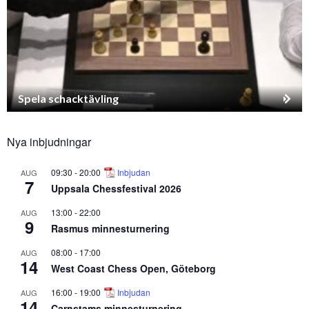
Spela schacktävling
Nya inbjudningar
09:30
-
20:00
Inbjudan
AUG
7
Uppsala Chessfestival 2026
13:00
-
22:00
AUG
9
Rasmus minnesturnering
08:00
-
17:00
AUG
14
West Coast Chess Open, Göteborg
16:00
-
19:00
Inbjudan
AUG
14
Carnstams minnesturnering