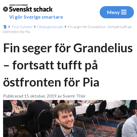
Meny
Vi gör Sverige smartare
TV & Nyheter
Okategoriserade
Fin seger för Grandelius - fortsatt tufft på
östfronten för Pia
Fin seger för Grandelius
– fortsatt tufft på
östfronten för Pia
Publicerad 15 oktober, 2019 av Sverrir Thór