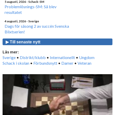
5 augusti, 2026
- Schack-SM
Problemlösnings-SM: Så blev
resultatet
4 augusti, 2026
- Sverige
Dags för säsong 2 av succén Svenska
Blixtserien!
▶ Till senaste nytt
Läs mer:
Sverige
•
Distrikt/klubb
•
Internationellt
•
Ungdom
Schack i skolan
•
Förbundsnytt
•
Damer
•
Veteran