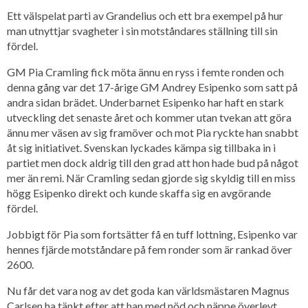
Ett välspelat parti av Grandelius och ett bra exempel på hur
man utnyttjar svagheter i sin motståndares ställning till sin
fördel.
GM Pia Cramling fick möta ännu en ryss i femte ronden och
denna gång var det 17-årige GM Andrey Esipenko som satt på
andra sidan brädet. Underbarnet Esipenko har haft en stark
utveckling det senaste året och kommer utan tvekan att göra
ännu mer väsen av sig framöver och mot Pia ryckte han snabbt
åt sig initiativet. Svenskan lyckades kämpa sig tillbaka in i
partiet men dock aldrig till den grad att hon hade bud på något
mer än remi. När Cramling sedan gjorde sig skyldig till en miss
högg Esipenko direkt och kunde skaffa sig en avgörande
fördel.
Jobbigt för Pia som fortsätter få en tuff lottning, Esipenko var
hennes fjärde motståndare på fem ronder som är rankad över
2600.
Nu får det vara nog av det goda kan världsmästaren Magnus
Carlsen ha tänkt efter att han med nöd och näppe överlevt