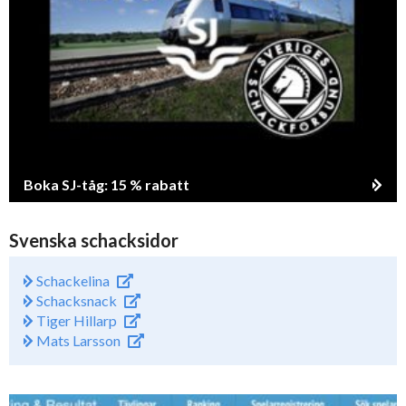
Boka SJ-tåg: 15 % rabatt
Svenska schacksidor
Schackelina
Schacksnack
Tiger Hillarp
Mats Larsson