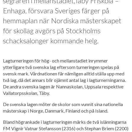
segraren i mellanstadiet,Täby Friskola –
Enhaga, försvara Sveriges färger på
hemmaplan när Nordiska mästerskapet
för skollag avgörs på Stockholms
schacksalonger kommande helg.
Lagturneringen för hög- och mellanstadiet inrymmer
ytterligare två svenska lag eftersom turneringen spelas på
svensk mark. Värdnationen får nämligen alltid ställa upp med
två lag, då det annars blir ojämnt antal lag i lagturnerningarna.
De andra svenska lagen är Nannaskolan, Uppsala respektive
Vallatorpsskolan, Täby.
De svenska lagen möter de skolor som vunnit sina nationella
mästerskap i Norge, Danmark, Finland och på Island.
Bland högrankade i lagturneringen märks de två islänningarna
FM Vignir Vatnar Stefansson (2316) och Stephan Briem (2200)