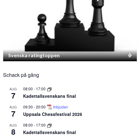
Svenska ratingtoppen
Schack på gång
08:00
-
17:00
AUG
7
Kadettallsvenskans final
09:30
-
20:00
Inbjudan
AUG
7
Uppsala Chessfestival 2026
08:00
-
17:00
AUG
8
Kadettallsvenskans final