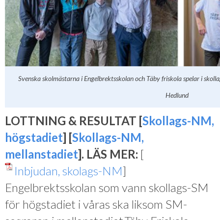
Svenska skolmästarna i Engelbrektsskolan och Täby friskola spelar i skoll
Hedlund
LOTTNING & RESULTAT [
Skollags-NM,
högstadiet
] [
Skollags-NM,
mellanstadiet
]. LÄS MER:
[
Inbjudan, skolags-NM
]
Engelbrektsskolan som vann skollags-SM
för högstadiet i våras ska liksom SM-