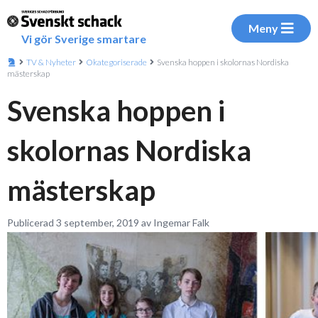
Meny
Vi gör Sverige smartare
TV & Nyheter
Okategoriserade
Svenska hoppen i skolornas Nordiska
mästerskap
Svenska hoppen i
skolornas Nordiska
mästerskap
Publicerad 3 september, 2019 av Ingemar Falk