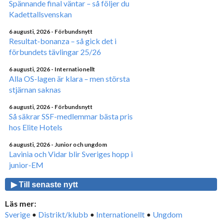
Spännande final väntar – så följer du
Kadettallsvenskan
6 augusti, 2026
- Förbundsnytt
Resultat-bonanza – så gick det i
förbundets tävlingar 25/26
6 augusti, 2026
- Internationellt
Alla OS-lagen är klara – men största
stjärnan saknas
6 augusti, 2026
- Förbundsnytt
Så säkrar SSF-medlemmar bästa pris
hos Elite Hotels
6 augusti, 2026
- Junior och ungdom
Lavinia och Vidar blir Sveriges hopp i
junior-EM
▶ Till senaste nytt
Läs mer:
Sverige
•
Distrikt/klubb
•
Internationellt
•
Ungdom