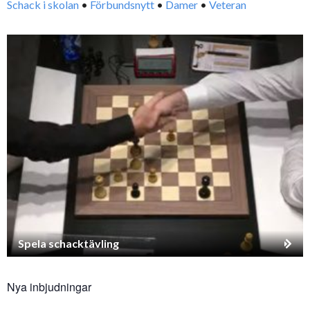
Schack i skolan
•
Förbundsnytt
•
Damer
•
Veteran
Spela schacktävling
Nya inbjudningar