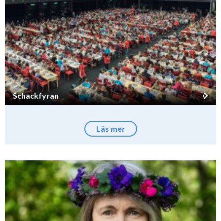
Schackfyran
Läs mer