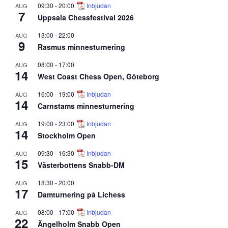
09:30
-
20:00
Inbjudan
AUG
7
Uppsala Chessfestival 2026
13:00
-
22:00
AUG
9
Rasmus minnesturnering
08:00
-
17:00
AUG
14
West Coast Chess Open, Göteborg
16:00
-
19:00
Inbjudan
AUG
14
Carnstams minnesturnering
19:00
-
23:00
Inbjudan
AUG
14
Stockholm Open
09:30
-
16:30
Inbjudan
AUG
15
Västerbottens Snabb-DM
18:30
-
20:00
AUG
17
Damturnering på Lichess
08:00
-
17:00
Inbjudan
AUG
22
Ängelholm Snabb Open