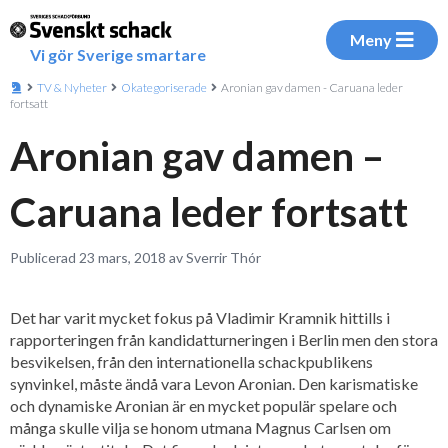
Meny
Vi gör Sverige smartare
TV & Nyheter
Okategoriserade
Aronian gav damen - Caruana leder
fortsatt
Aronian gav damen –
Caruana leder fortsatt
Publicerad 23 mars, 2018 av Sverrir Thór
Det har varit mycket fokus på Vladimir Kramnik hittills i
rapporteringen från kandidatturneringen i Berlin men den stora
besvikelsen, från den internationella schackpublikens
synvinkel, måste ändå vara Levon Aronian. Den karismatiske
och dynamiske Aronian är en mycket populär spelare och
många skulle vilja se honom utmana Magnus Carlsen om