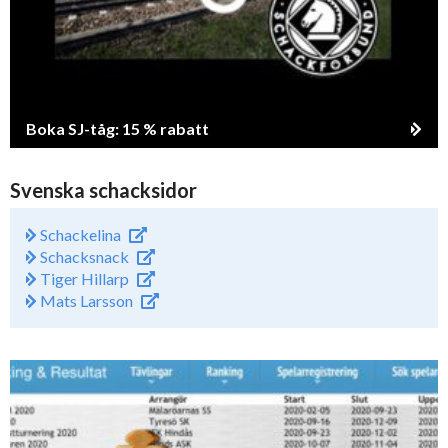
Boka SJ-tåg: 15 % rabatt
Svenska schacksidor
Schackelina
Schacksnack
Tiger Hillarp
Mats Larsson