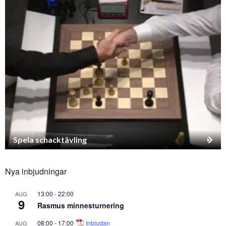
Spela schacktävling
Nya inbjudningar
13:00
-
22:00
AUG
9
Rasmus minnesturnering
08:00
-
17:00
Inbjudan
AUG