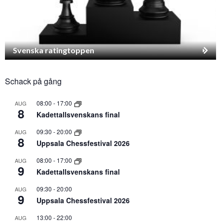
Svenska ratingtoppen
Schack på gång
08:00
-
17:00
AUG
8
Kadettallsvenskans final
09:30
-
20:00
AUG
8
Uppsala Chessfestival 2026
08:00
-
17:00
AUG
9
Kadettallsvenskans final
09:30
-
20:00
AUG
9
Uppsala Chessfestival 2026
13:00
-
22:00
AUG