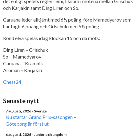
det enligt spelets regler remi, liksom i mötena mellan Grischuk
och Karjakin samt Ding Liren och So.
Caruana leder alltjämt med 6½ poäng, före Mamedyarov som
har tagit 6 poäng och Grischuk med 5½ poäng.
Rond elva spelas idag klockan 15 och då möts:
Ding Liren – Grischuk
So – Mamedyarov
Caruana – Kramnik
Aronian – Karjakin
Chess24
Senaste nytt
7 augusti, 2026
- Sverige
Nu startar Grand Prix-säsongen –
Göteborg är först ut
6 augusti, 2026
- Junior och ungdom