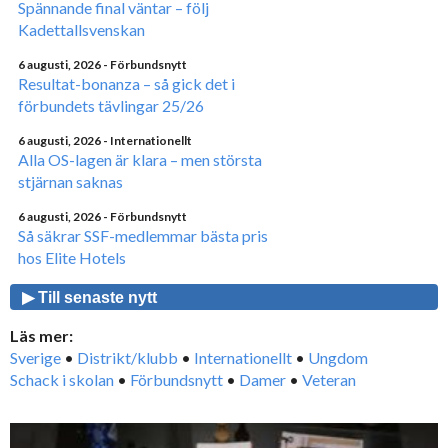
Spännande final väntar – följ
Kadettallsvenskan
6 augusti, 2026
- Förbundsnytt
Resultat-bonanza – så gick det i
förbundets tävlingar 25/26
6 augusti, 2026
- Internationellt
Alla OS-lagen är klara – men största
stjärnan saknas
6 augusti, 2026
- Förbundsnytt
Så säkrar SSF-medlemmar bästa pris
hos Elite Hotels
▶ Till senaste nytt
Läs mer:
Sverige
•
Distrikt/klubb
•
Internationellt
•
Ungdom
Schack i skolan
•
Förbundsnytt
•
Damer
•
Veteran