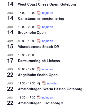
14
West Coast Chess Open, Göteborg
16:00
-
19:00
Inbjudan
AUG
14
Carnstams minnesturnering
19:00
-
23:00
Inbjudan
AUG
14
Stockholm Open
09:30
-
16:30
Inbjudan
AUG
15
Västerbottens Snabb-DM
18:30
-
20:00
AUG
17
Damturnering på Lichess
08:00
-
17:00
Inbjudan
AUG
22
Ängelholm Snabb Open
11:30
-
17:30
Inbjudan
AUG
22
Amatördragen Svarta Hästen Göteborg
11:30
-
17:30
Inbjudan
AUG
22
Amatördragen i Göteborg 3