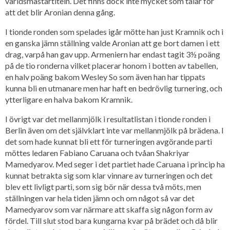
världsmästartiteln. Det finns dock inte mycket som talar för
att det blir Aronian denna gång.
I tionde ronden som spelades igår mötte han just Kramnik och i
en ganska jämn ställning valde Aronian att ge bort damen i ett
drag, varpå han gav upp. Armeniern har endast tagit 3½ poäng
på de tio ronderna vilket placerar honom i botten av tabellen,
en halv poäng bakom Wesley So som även han har tippats
kunna bli en utmanare men har haft en bedrövlig turnering, och
ytterligare en halva bakom Kramnik.
I övrigt var det mellanmjölk i resultatlistan i tionde ronden i
Berlin även om det självklart inte var mellanmjölk på brädena. I
det som hade kunnat bli ett för turneringen avgörande parti
möttes ledaren Fabiano Caruana och tvåan Shakriyar
Mamedyarov. Med seger i det partiet hade Caruana i princip ha
kunnat betrakta sig som klar vinnare av turneringen och det
blev ett livligt parti, som sig bör när dessa två möts, men
ställningen var hela tiden jämn och om något så var det
Mamedyarov som var närmare att skaffa sig någon form av
fördel. Till slut stod bara kungarna kvar på brädet och då blir