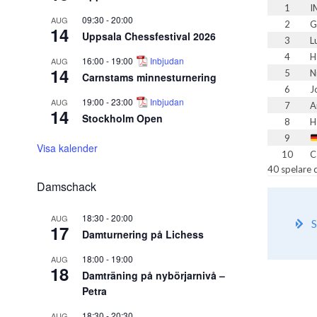
1
I
09:30
-
20:00
AUG
2
G
14
Uppsala Chessfestival 2026
3
L
4
H
16:00
-
19:00
Inbjudan
AUG
14
5
N
Carnstams minnesturnering
6
J
19:00
-
23:00
Inbjudan
AUG
7
A
14
Stockholm Open
8
H
9
Visa kalender
10
C
40 spelare 
Damschack
18:30
-
20:00
AUG
S
17
Damturnering på Lichess
18:00
-
19:00
AUG
18
Damträning på nybörjarnivå –
Petra
18:30
-
20:30
AUG