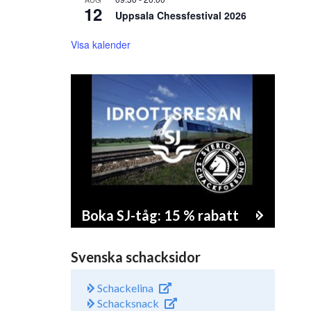
12
Uppsala Chessfestival 2026
Visa kalender
Boka SJ-tåg: 15 % rabatt
Svenska schacksidor
Schackelina
Schacksnack