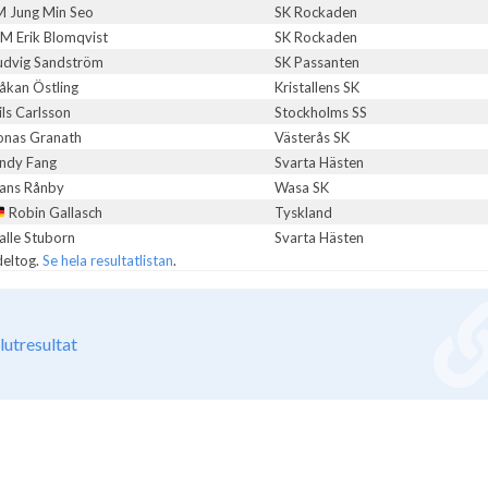
M Jung Min Seo
SK Rockaden
M Erik Blomqvist
SK Rockaden
udvig Sandström
SK Passanten
åkan Östling
Kristallens SK
ils Carlsson
Stockholms SS
onas Granath
Västerås SK
ndy Fang
Svarta Hästen
ans Rånby
Wasa SK
Robin Gallasch
Tyskland
alle Stuborn
Svarta Hästen
deltog.
Se hela resultatlistan
.
lutresultat