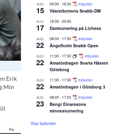
09:30
-
16:30
Inbjudan
AUG
15
Västerbottens Snabb-DM
18:30
-
20:00
AUG
17
Damturnering på Lichess
08:00
-
17:00
Inbjudan
AUG
22
Ängelholm Snabb Open
11:30
-
17:30
Inbjudan
AUG
22
Amatördragen Svarta Hästen
Göteborg
n Erik
11:30
-
17:30
Inbjudan
AUG
22
ng Min
Amatördragen i Göteborg 3
08:00
-
17:00
Inbjudan
AUG
23
Bengt Einarssons
ill
minnesturnering
Visa kalender
Po