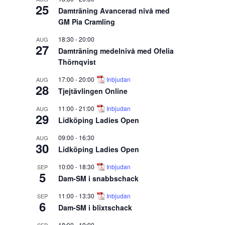
25
Damträning Avancerad nivå med
GM Pia Cramling
18:30
-
20:00
AUG
27
Damträning medelnivå med Ofelia
Thörnqvist
17:00
-
20:00
Inbjudan
AUG
28
Tjejtävlingen Online
11:00
-
21:00
Inbjudan
AUG
29
Lidköping Ladies Open
09:00
-
16:30
AUG
30
Lidköping Ladies Open
10:00
-
18:30
Inbjudan
SEP
5
Dam-SM i snabbschack
11:00
-
13:30
Inbjudan
SEP
6
Dam-SM i blixtschack
18:00
-
19:00