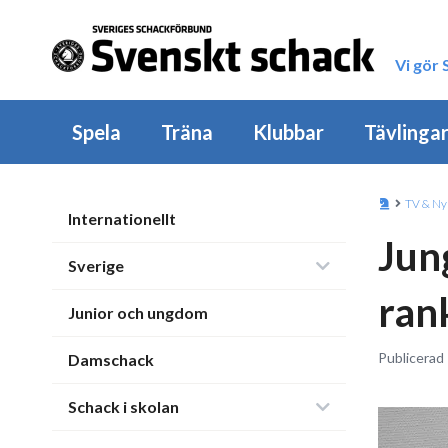
Vi gör
Spela
Träna
Klubbar
Tävlinga
TV & Ny
Internationellt
Jun
Sverige
ran
Junior och ungdom
Publicerad
Damschack
Schack i skolan