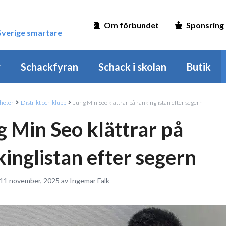
Om förbundet
Sponsring
 Sverige smartare
r
Schackfyran
Schack i skolan
Butik
heter
Distrikt och klubb
Jung Min Seo klättrar på rankinglistan efter segern
g Min Seo klättrar på
kinglistan efter segern
 11 november, 2025 av Ingemar Falk