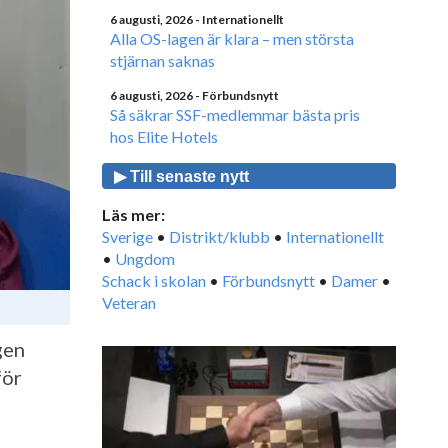
6 augusti, 2026
- Internationellt
Alla OS-lagen är klara – men största
stjärnan saknas
6 augusti, 2026
- Förbundsnytt
Så säkrar SSF-medlemmar bästa pris
hos Elite Hotels
▶ Till senaste nytt
Läs mer:
Sverige
•
Distrikt/klubb
•
Internationellt
•
Ungdom
Schack i skolan
•
Förbundsnytt
•
Damer
•
Veteran
gen
för