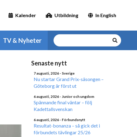
Kalender
Utbildning
In English
TV & Nyheter
Senaste nytt
7 augusti, 2026
- Sverige
Nu startar Grand Prix-säsongen –
Göteborg är först ut
6 augusti, 2026
- Junior och ungdom
Spännande final väntar – följ
Kadettallsvenskan
6 augusti, 2026
- Förbundsnytt
Resultat-bonanza – så gick det i
förbundets tävlingar 25/26