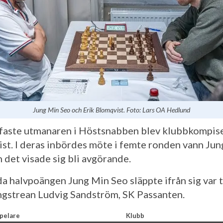
Jung Min Seo och Erik Blomqvist. Foto: Lars OA Hedlund
faste utmanaren i Höstsnabben blev klubbkompise
st. I deras inbördes möte i femte ronden vann Ju
h det visade sig bli avgörande.
a halvpoängen Jung Min Seo släppte ifrån sig var t
ngstrean Ludvig Sandström, SK Passanten.
pelare
Klubb