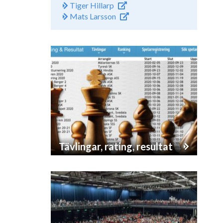
Tiger Hillarp
Mats Larsson
Tävlingar, rating, resultat