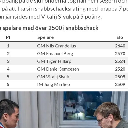
 poäng på de sju ronderna tog han hem segern och
 på att lka sin snabbschacksrating med knappa 7 p
an jämsides med Vitalij Sivuk på 5 poäng.
 spelare med över 2500 i snabbschack
Pl
Spelare
Elo
1
GM Nils Grandelius
2640
2
GM Emanuel Berg
2570
3
GM Tiger Hillarp
2524
4
GM Daniel Semcesen
2520
5
GM Vitalij Sivuk
2509
5
IM Jung Min Seo
2509