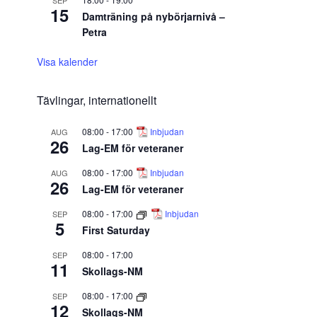
SEP
15
Damträning på nybörjarnivå –
Petra
Visa kalender
Tävlingar, internationellt
08:00
-
17:00
Inbjudan
AUG
26
Lag-EM för veteraner
08:00
-
17:00
Inbjudan
AUG
26
Lag-EM för veteraner
08:00
-
17:00
Inbjudan
SEP
5
First Saturday
08:00
-
17:00
SEP
11
Skollags-NM
08:00
-
17:00
SEP
12
Skollags-NM