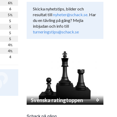
6½
Skicka nyhetstips, bilder och
6
resultat till
nyheter@schack.se.
Har
5½
du en tävling på gång? Mejla
5
inbjudan och info till
5
turneringstips@schack.se
5
5
4½
4½
4
Svenska ratingtoppen
Schack på gång