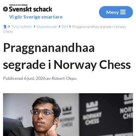
Meny
Vi gör Sverige smartare
TV & Nyheter
Deprekerade
GM
Praggnanandhaa segrade i Norway
Chess
Praggnanandhaa
segrade i Norway Chess
Publicerad 6 juni, 2026 av Robert Okpu