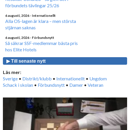
förbundets tävlingar 25/26
6 augusti, 2026
- Internationellt
Alla OS-lagen är klara – men största
stjärnan saknas
6 augusti, 2026
- Förbundsnytt
Så säkrar SSF-medlemmar bästa pris
hos Elite Hotels
▶ Till senaste nytt
Läs mer:
Sverige
•
Distrikt/klubb
•
Internationellt
•
Ungdom
Schack i skolan
•
Förbundsnytt
•
Damer
•
Veteran