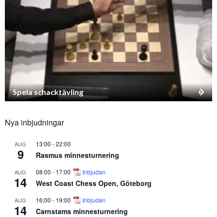
Spela schacktävling
Nya inbjudningar
13:00
-
22:00
AUG
9
Rasmus minnesturnering
08:00
-
17:00
Inbjudan
AUG
14
West Coast Chess Open, Göteborg
16:00
-
19:00
Inbjudan
AUG
14
Carnstams minnesturnering