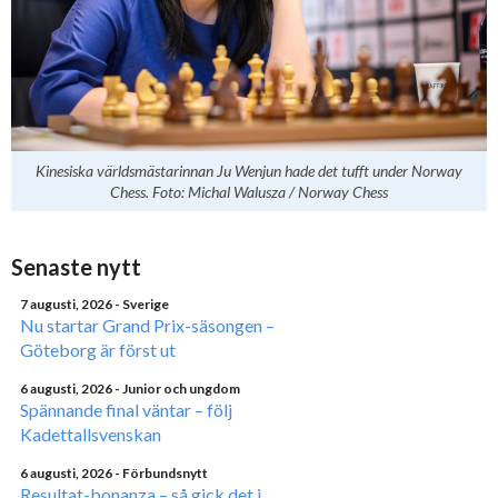
Kinesiska världsmästarinnan Ju Wenjun hade det tufft under Norway
Chess. Foto: Michal Walusza / Norway Chess
Senaste nytt
7 augusti, 2026
- Sverige
Nu startar Grand Prix-säsongen –
Göteborg är först ut
6 augusti, 2026
- Junior och ungdom
Spännande final väntar – följ
Kadettallsvenskan
6 augusti, 2026
- Förbundsnytt
Resultat-bonanza – så gick det i