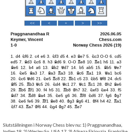
Slutställningen i Norway Chess blev nu: 1) Praggnanandhaa,
Indien 18. 2) Wesley So, USA 17. 3) Alireza Firiouzja, Frankrike