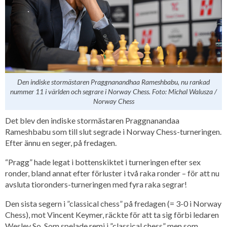
Den indiske stormästaren Praggnanandhaa Rameshbabu, nu rankad
nummer 11 i världen och segrare i Norway Chess. Foto: Michal Walusza /
Norway Chess
Det blev den indiske stormästaren Praggnanandaa
Rameshbabu som till slut segrade i Norway Chess-turneringen.
Efter ännu en seger, på fredagen.
“Pragg” hade legat i bottenskiktet i turneringen efter sex
ronder, bland annat efter förluster i två raka ronder – för att nu
avsluta tioronders-turneringen med fyra raka segrar!
Den sista segern i ”classical chess” på fredagen (= 3-0 i Norway
Chess), mot Vincent Keymer, räckte för att ta sig förbi ledaren
Wesley So. Som spelade remi i ”classical chess” men som