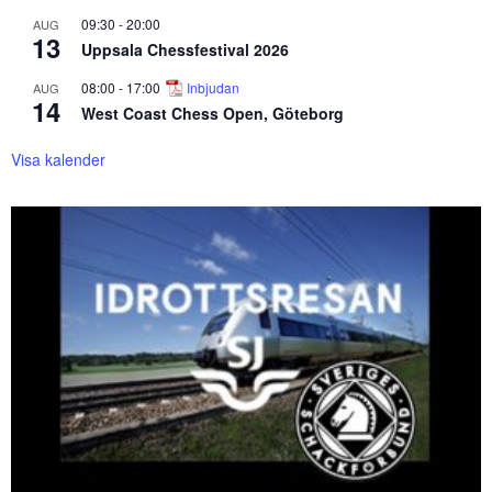
09:30
-
20:00
AUG
13
Uppsala Chessfestival 2026
08:00
-
17:00
Inbjudan
AUG
14
West Coast Chess Open, Göteborg
Visa kalender