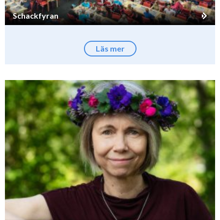
Schackfyran
Läs mer