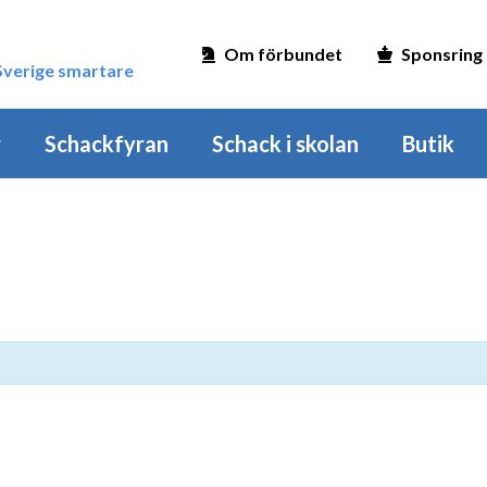
Om förbundet
Sponsring
 Sverige smartare
r
Schackfyran
Schack i skolan
Butik