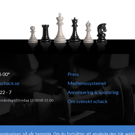
6 00*
Press
schack.se
Medlemssystemet
22 - 7
Annonsering & sponsring
måndag till fredag 13:00 till 15.00.
Om svenskt schack
sta upplevelsen på vår hemsida. Om du fortsätter att använda den här web