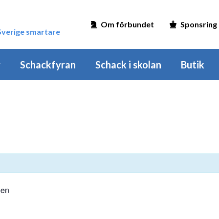
Om förbundet
Sponsring
 Sverige smartare
r
Schackfyran
Schack i skolan
Butik
pen