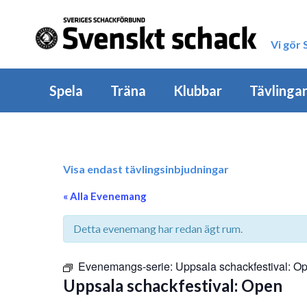
Vi gör
Spela
Träna
Klubbar
Tävlinga
Visa endast tävlingsinbjudningar
« Alla Evenemang
Detta evenemang har redan ägt rum.
Evenemangs-serie:
Uppsala schackfestival: O
Uppsala schackfestival: Open