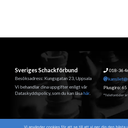
Sveriges Schackförbund
018-36 4
Besöksadress: Kungsgatan 23, Uppsala
kansliet@
Vi behandlar dina uppgifter enligt vår
Plusgiro: 65 
Dataskyddspolicy, som du kan läsa
här
.
*Telefontider är 
Vi använder cookies för att se till att vi ger dig den bä