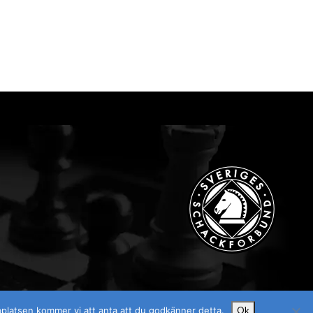
Visselblåsaren
bplatsen kommer vi att anta att du godkänner detta.
Ok