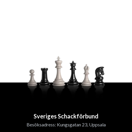
Sveriges Schackförbund
Besöksadress: Kungsgatan 23, Uppsala