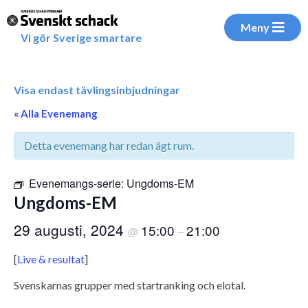
Meny
Vi gör Sverige smartare
Visa endast tävlingsinbjudningar
« Alla Evenemang
Detta evenemang har redan ägt rum.
Evenemangs-serie:
Ungdoms-EM
Ungdoms-EM
29 augusti, 2024
15:00
21:00
@
–
[
Live & resultat
]
Svenskarnas grupper med startranking och elotal.