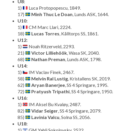
U8:
1)
Luca Protopopescu, 1849.
17)
Minh Thuc Le Doan
, Lunds ASK, 1644.
U10:
1)
CM Marc Llari, 2224.
18)
Lucas Torres
, Kålltorps SS, 1861.
U12:
1)
Noah Ritzerveld, 2293.
21)
Victor Lilliehöök
, Wasa SK, 2040.
68)
Nathan Preman
, Lunds ASK, 1798.
U14:
1)
IM Vaclav Finek, 2467.
58)
Melvin Ral Lustig
, Kristallens SK, 2019.
62)
Aryan Banerjee
, SS 4 Springare, 1995.
72)
Pratyush Tripathi
, SS 4 Springare, 1950.
U16:
1)
IM Aksel Bu Kvaløy, 2487.
82)
Vidar Seiger
, SS 4 Springare, 2079.
85)
Lavinia Valcu
, Solna SS, 2056.
U18:
1)
GM Yahli Sokolovsky, 2522.