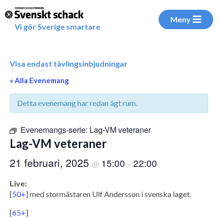
Meny
Vi gör Sverige smartare
Visa endast tävlingsinbjudningar
« Alla Evenemang
Detta evenemang har redan ägt rum.
Evenemangs-serie:
Lag-VM veteraner
Lag-VM veteraner
21 februari, 2025
15:00
22:00
@
–
Live:
[
50+
] med stormästaren Ulf Andersson i svenska laget.
[
65+
]