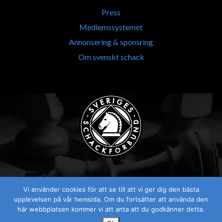
Press
Medlemssystemet
Annonsering & sponsring
Om svenskt schack
Vi använder cookies för att se till att vi ger dig den bästa
Visselblåsaren
upplevelsen på vår hemsida. Om du fortsätter att använda den
här webbplatsen kommer vi att anta att du godkänner detta.