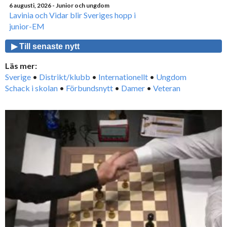
6 augusti, 2026
- Junior och ungdom
Lavinia och Vidar blir Sveriges hopp i
junior-EM
▶ Till senaste nytt
Läs mer:
Sverige
•
Distrikt/klubb
•
Internationellt
•
Ungdom
Schack i skolan
•
Förbundsnytt
•
Damer
•
Veteran