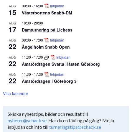
09:30
-
16:30
Inbjudan
AUG
15
Västerbottens Snabb-DM
18:30
-
20:00
AUG
17
Damturnering på Lichess
08:00
-
17:00
Inbjudan
AUG
22
Ängelholm Snabb Open
11:30
-
17:30
Inbjudan
AUG
22
Amatördragen Svarta Hästen Göteborg
11:30
-
17:30
Inbjudan
AUG
22
Amatördragen i Göteborg 3
Visa kalender
Skicka nyhetstips, bilder och resultat till
nyheter@schack.se.
Har du en tävling på gång? Mejla
inbjudan och info till
turneringstips@schack.se