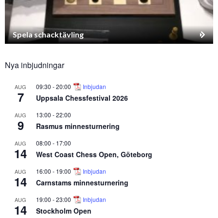
Spela schacktävling
Nya inbjudningar
09:30
-
20:00
Inbjudan
AUG
7
Uppsala Chessfestival 2026
13:00
-
22:00
AUG
9
Rasmus minnesturnering
08:00
-
17:00
AUG
14
West Coast Chess Open, Göteborg
16:00
-
19:00
Inbjudan
AUG
14
Carnstams minnesturnering
19:00
-
23:00
Inbjudan
AUG
14
Stockholm Open