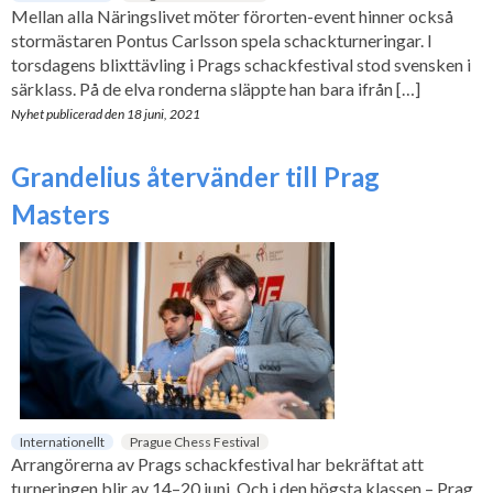
Mellan alla Näringslivet möter förorten-event hinner också
stormästaren Pontus Carlsson spela schackturneringar. I
torsdagens blixttävling i Prags schackfestival stod svensken i
särklass. På de elva ronderna släppte han bara ifrån […]
Nyhet publicerad den
18 juni, 2021
Grandelius återvänder till Prag
Masters
Internationellt
Prague Chess Festival
Arrangörerna av Prags schackfestival har bekräftat att
turneringen blir av 14–20 juni. Och i den högsta klassen – Prag