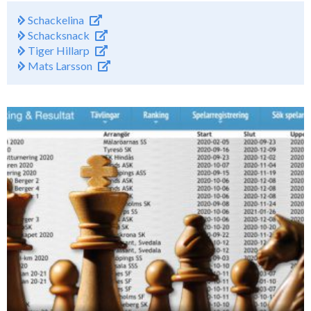
Schackelina
Schacksnack
Tiger Hillarp
Mats Larsson