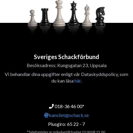
Sveriges Schackförbund
Besöksadress: Kungsgatan 23, Uppsala
Vi behandlar dina uppgifter enligt vår Dataskyddspolicy, som
du kan läsa
här
.
018-36 46 00*
kansliet@schack.se
Plusgiro: 65 22 - 7
*Telefontider är måndag till fredag 13:00 till 15.00.