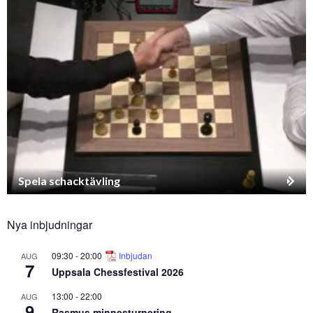
Spela schacktävling
Nya inbjudningar
09:30
-
20:00
Inbjudan
AUG
7
Uppsala Chessfestival 2026
13:00
-
22:00
AUG
9
Rasmus minnesturnering