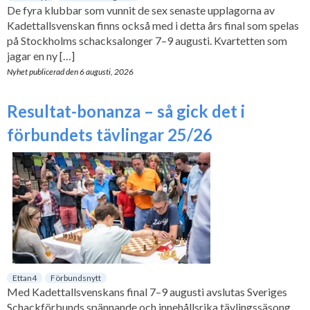
De fyra klubbar som vunnit de sex senaste upplagorna av
Kadettallsvenskan finns också med i detta års final som spelas
på Stockholms schacksalonger 7–9 augusti. Kvartetten som
jagar en ny […]
Nyhet publicerad den
6 augusti, 2026
Resultat-bonanza – så gick det i
förbundets tävlingar 25/26
Ettan4
Förbundsnytt
Med Kadettallsvenskans final 7–9 augusti avslutas Sveriges
Schackförbunds spännande och innehållsrika tävlingssäsong