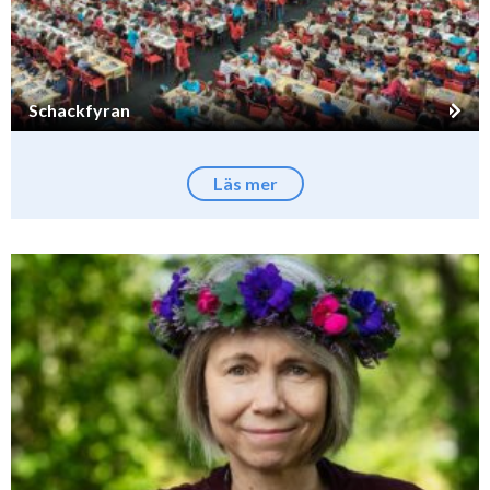
Schackfyran
Läs mer