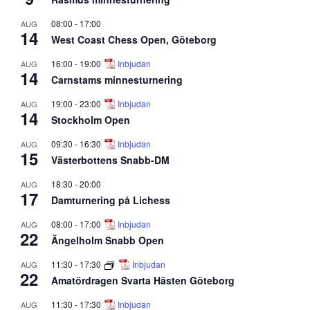
08:00
-
17:00
AUG
14
West Coast Chess Open, Göteborg
16:00
-
19:00
Inbjudan
AUG
14
Carnstams minnesturnering
19:00
-
23:00
Inbjudan
AUG
14
Stockholm Open
09:30
-
16:30
Inbjudan
AUG
15
Västerbottens Snabb-DM
18:30
-
20:00
AUG
17
Damturnering på Lichess
08:00
-
17:00
Inbjudan
AUG
22
Ängelholm Snabb Open
11:30
-
17:30
Inbjudan
AUG
22
Amatördragen Svarta Hästen Göteborg
11:30
-
17:30
Inbjudan
AUG