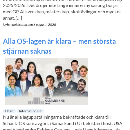
2025/2026. Det dröjer inte länge innan en ny säsong börjar
med GP, Allsvenskan, mästerskap, skoltävlingar och mycket
annat. […]
Nyhet publicerad den
6 augusti, 2026
Alla OS-lagen är klara – men största
stjärnan saknas
Ettan
Internationellt
Nu är alla laguppställningarna bekräftade och klara till
Schack-OS som avgörs i Samarkand i Uzbekistan i höst. USA
med bland andra Fabiano Caruana – och Hans Niemann – är