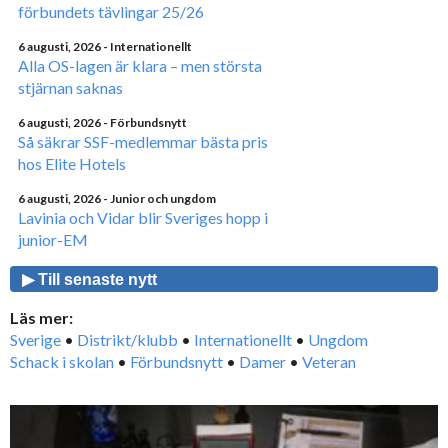
förbundets tävlingar 25/26
6 augusti, 2026
- Internationellt
Alla OS-lagen är klara – men största
stjärnan saknas
6 augusti, 2026
- Förbundsnytt
Så säkrar SSF-medlemmar bästa pris
hos Elite Hotels
6 augusti, 2026
- Junior och ungdom
Lavinia och Vidar blir Sveriges hopp i
junior-EM
▶ Till senaste nytt
Läs mer:
Sverige
•
Distrikt/klubb
•
Internationellt
•
Ungdom
Schack i skolan
•
Förbundsnytt
•
Damer
•
Veteran