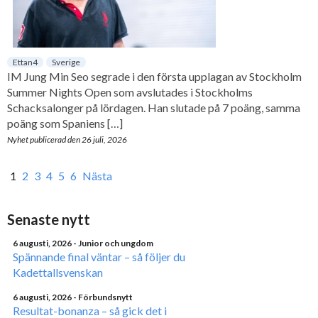
Ettan4
Sverige
IM Jung Min Seo segrade i den första upplagan av Stockholm
Summer Nights Open som avslutades i Stockholms
Schacksalonger på lördagen. Han slutade på 7 poäng, samma
poäng som Spaniens […]
Nyhet publicerad den
26 juli, 2026
1
2
3
4
5
6
Nästa
Senaste nytt
6 augusti, 2026
- Junior och ungdom
Spännande final väntar – så följer du
Kadettallsvenskan
6 augusti, 2026
- Förbundsnytt
Resultat-bonanza – så gick det i