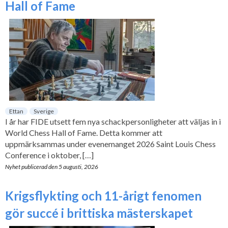
Hall of Fame
Ettan
Sverige
I år har FIDE utsett fem nya schackpersonligheter att väljas in i
World Chess Hall of Fame. Detta kommer att
uppmärksammas under evenemanget 2026 Saint Louis Chess
Conference i oktober, […]
Nyhet publicerad den
5 augusti, 2026
Krigsflykting och 11-årigt fenomen
gör succé i brittiska mästerskapet