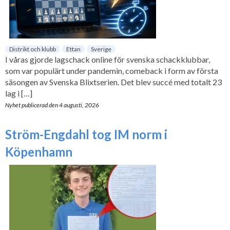
Distrikt och klubb
Ettan
Sverige
I våras gjorde lagschack online för svenska schackklubbar,
som var populärt under pandemin, comeback i form av första
säsongen av Svenska Blixtserien. Det blev succé med totalt 23
lag i […]
Nyhet publicerad den
4 augusti, 2026
Ström-Engdahl tog IM norm i
Köpenhamn