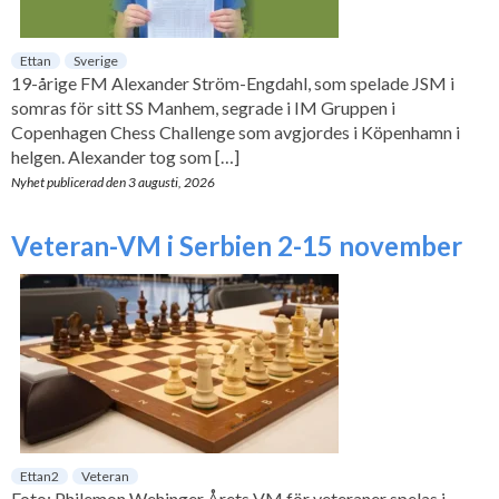
Ettan
Sverige
19-årige FM Alexander Ström-Engdahl, som spelade JSM i
somras för sitt SS Manhem, segrade i IM Gruppen i
Copenhagen Chess Challenge som avgjordes i Köpenhamn i
helgen. Alexander tog som […]
Nyhet publicerad den
3 augusti, 2026
Veteran-VM i Serbien 2-15 november
Ettan2
Veteran
Foto: Philemon Wehinger Årets VM för veteraner spelas i